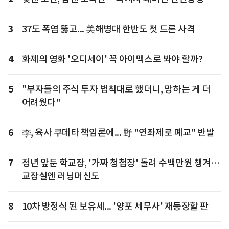
3
37도 폭염 뚫고... 美해병대 한반도 첫 드론 사격
4
화제의 영화 '오디세이' 꼭 아이맥스로 봐야 할까?
5
"부자들의 주식 투자 법칙대로 했더니, 망하는 게 더
어려웠다"
6
李, 육사 쿠데타 책임론에... 野 "연좌제로 폐교" 반발
7
정년 앞둔 학교장, '가짜 청첩장' 돌려 수백만원 챙겨…
교장실엔 러닝머신도
8
10차 방정식 된 보유세... '양포 세무사' 재등장할 판