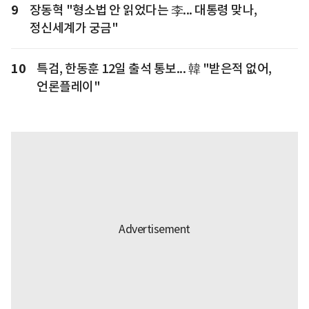
9
장동혁 "형소법 안 읽었다는 李... 대통령 맞나,
정신세계가 궁금"
10
특검, 한동훈 12일 출석 통보... 韓 "받은적 없어,
언론플레이"