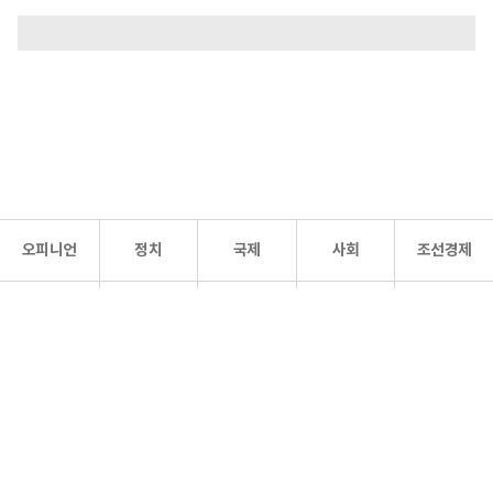
오피니언
정치
국제
사회
조선경제
문화·
조선
스포츠
건강
조선몰
연예
리더스
조선일보 공식 SNS
개인정보처리방침
사이트맵