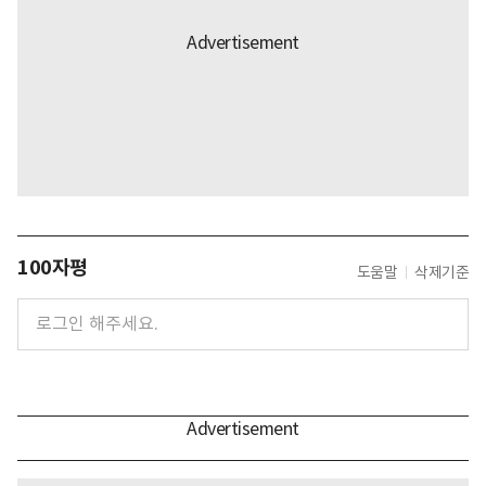
100자평
도움말
삭제기준