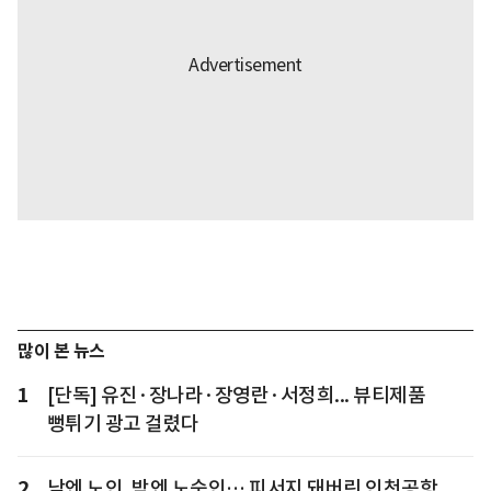
많이 본 뉴스
1
[단독] 유진·장나라·장영란·서정희... 뷰티제품
뻥튀기 광고 걸렸다
2
낮엔 노인, 밤엔 노숙인… 피서지 돼버린 인천공항