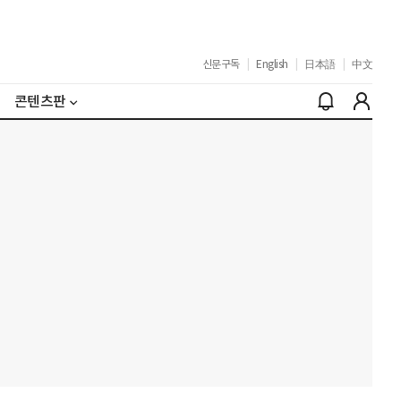
신문구독
|
English
|
日本語
|
中文
콘텐츠판