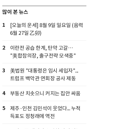
많이 본 뉴스
1
[오늘의 운세] 8월 9일 일요일 (음력
6월 27일 乙卯)
2
이란전 공습 한계, 탄약 고갈…
"美합참의장, 출구전략 모색중"
3
美법원 "대통령은 임시 세입자"...
트럼프 백악관 연회장 공사 제동
4
부동산 치솟으니 커지는 집안 싸움
5
제주·인천 김민석이 웃었다... 누적
득표도 정청래에 역전