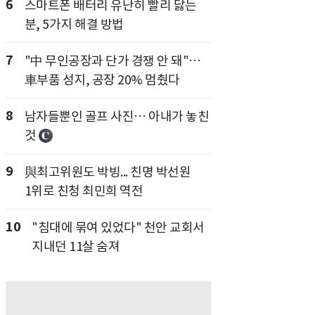
6
스마트폰 배터리 유난히 빨리 닳는
분, 5가지 해결 방법
7
"中 무인공장과 단가 경쟁 안 돼"…
車부품 성지, 공장 20% 멈췄다
8
남자들뿐인 골프 사진… 아내가 놓친
것
9
與최고위원도 박빙... 친명 박선원
1위로 친청 최민희 역전
10
"침대에 묶여 있었다" 천안 교회서
지내던 11살 숨져