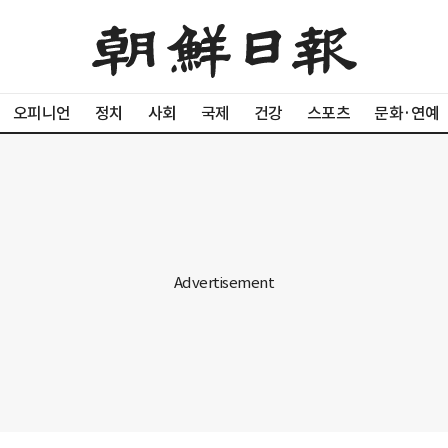
오피니언
정치
사회
국제
건강
스포츠
문화·연예