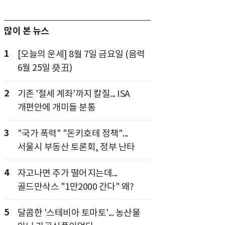
많이 본 뉴스
1
[오늘의 운세] 8월 7일 금요일 (음력
6월 25일 癸丑)
2
기존 '절세 계좌'까지 칼질... ISA
개편안에 개미들 분통
3
"국가 폭력" "돈키호테 정책"...
서울시 부동산 토론회, 정부 난타
4
자고나면 주가 떨어지는데...
골드만삭스 "1만2000 간다" 왜?
5
달콤한 '스테비아 토마토'... 농산물