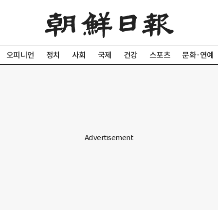
오피니언
정치
사회
국제
건강
스포츠
문화·연예