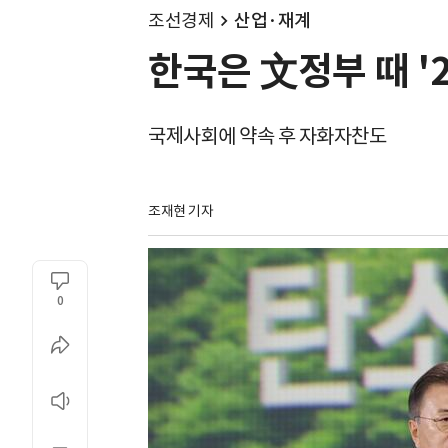
조선경제
산업·재계
한국은 文정부 때 '
국제사회에 약속 후 자화자찬도
조재현 기자
0