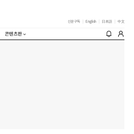
신문구독
|
English
|
日本語
|
中文
콘텐츠판