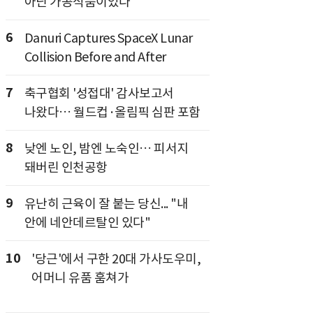
아닌 가공식품이었다
6
Danuri Captures SpaceX Lunar
Collision Before and After
7
축구협회 '성접대' 감사보고서
나왔다… 월드컵·올림픽 심판 포함
8
낮엔 노인, 밤엔 노숙인… 피서지
돼버린 인천공항
9
유난히 근육이 잘 붙는 당신... "내
안에 네안데르탈인 있다"
10
'당근'에서 구한 20대 가사도우미,
어머니 유품 훔쳐가