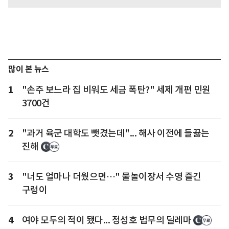
많이 본 뉴스
1
"손주 보느라 집 비워도 세금 폭탄?" 세제 개편 민원
3700건
2
"과거 육군 대학도 뺏겼는데"... 해사 이전에 들끓는
진해
3
"너도 얼마나 더웠으면…" 물놀이장서 수영 즐긴
구렁이
4
여야 모두의 적이 됐다... 정성호 법무의 딜레마