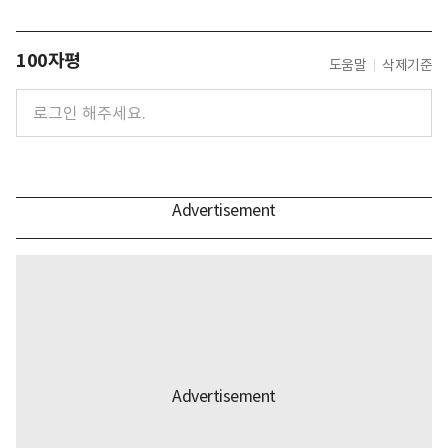
100자평
도움말
삭제기준