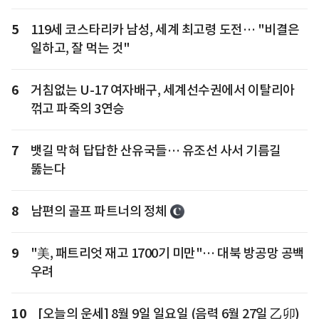
5
119세 코스타리카 남성, 세계 최고령 도전… "비결은
일하고, 잘 먹는 것"
6
거침없는 U-17 여자배구, 세계선수권에서 이탈리아
꺾고 파죽의 3연승
7
뱃길 막혀 답답한 산유국들… 유조선 사서 기름길
뚫는다
8
남편의 골프 파트너의 정체
9
"美, 패트리엇 재고 1700기 미만"… 대북 방공망 공백
우려
10
[오늘의 운세] 8월 9일 일요일 (음력 6월 27일 乙卯)