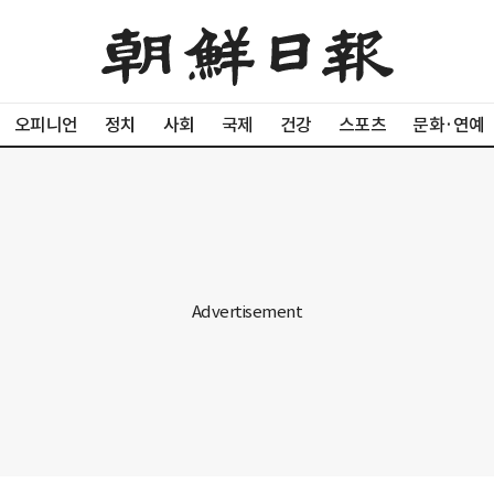
오피니언
정치
사회
국제
건강
스포츠
문화·연예