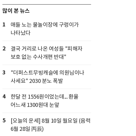
많이 본 뉴스
1
애들 노는 물놀이장에 구렁이가
나타났다
2
결국 거리로 나온 여성들 "피해자
보호 없는 수사개편 반대"
3
"더퍼스트무빙캐슬에 의원님이나
사세요" 2030 분노 폭발
4
한달 전 1556원이었는데... 환율
어느새 1300원대 눈앞
5
[오늘의 운세] 8월 10일 월요일 (음력
6월 28일 丙辰)