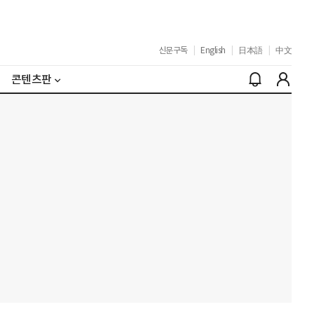
신문구독
|
English
|
日本語
|
中文
콘텐츠판