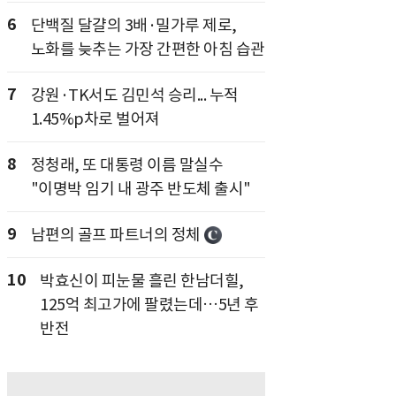
6
단백질 달걀의 3배·밀가루 제로,
노화를 늦추는 가장 간편한 아침 습관
7
강원·TK서도 김민석 승리... 누적
1.45%p차로 벌어져
8
정청래, 또 대통령 이름 말실수
"이명박 임기 내 광주 반도체 출시"
9
남편의 골프 파트너의 정체
10
박효신이 피눈물 흘린 한남더힐,
125억 최고가에 팔렸는데…5년 후
반전