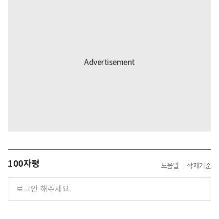
100자평
도움말
삭제기준