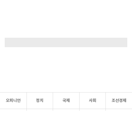
오피니언
정치
국제
사회
조선경제
문화·
조선
스포츠
건강
조선몰
연예
리더스