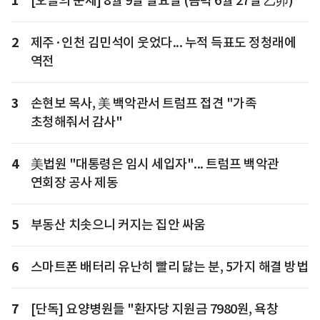
1
[오늘의 운세] 8월 9일 일요일 (음력 6월 27일 乙卯)
2
제주·인천 김민석이 웃었다... 누적 득표도 정청래에
역전
3
손현보 목사, 美 백악관서 트럼프 접견 "가족
초청해줘서 감사"
4
美법원 "대통령은 임시 세입자"... 트럼프 백악관
연회장 공사 제동
5
부동산 치솟으니 커지는 집안 싸움
6
스마트폰 배터리 유난히 빨리 닳는 분, 5가지 해결 방법
7
[단독] 요양병원들 "환자당 지원금 7980원, 욕창