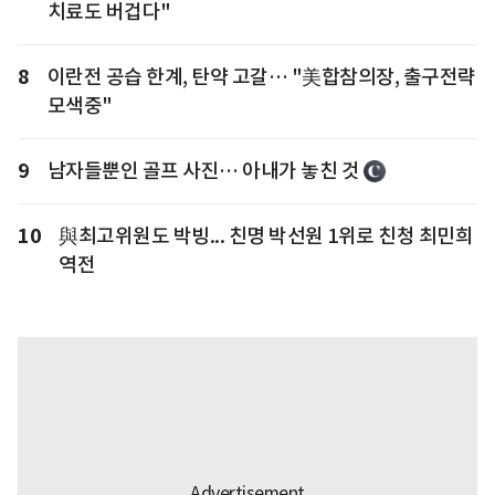
치료도 버겁다"
8
이란전 공습 한계, 탄약 고갈… "美합참의장, 출구전략
모색중"
9
남자들뿐인 골프 사진… 아내가 놓친 것
10
與최고위원도 박빙... 친명 박선원 1위로 친청 최민희
역전