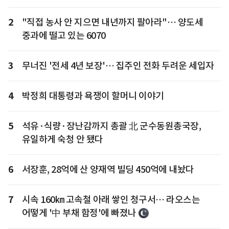
2
"직접 농사 안 지으면 내년까지 팔아라"… 양도세
중과에 떨고 있는 6070
3
무너진 '전세 4년 보장'… 집주인 전화 두려운 세입자
4
박정희 대통령과 욕쟁이 할머니 이야기
5
석유·식량·장난감까지 총괄 北 군수동원총국장,
유일하게 숙청 안 됐다
6
서장훈, 28억에 산 양재역 빌딩 450억에 내놨다
7
시속 160㎞ 고속철 아래 쌓인 청구서… 라오스는
어떻게 '中 부채 함정'에 빠졌나