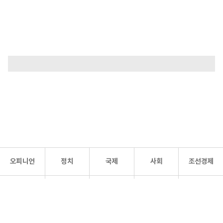
오피니언
정치
국제
사회
조선경제
문화·
조선
스포츠
건강
조선몰
연예
리더스
조선일보 공식 SNS