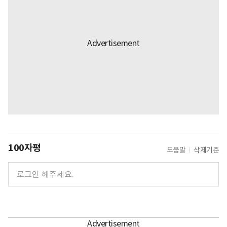
100자평
도움말
삭제기준