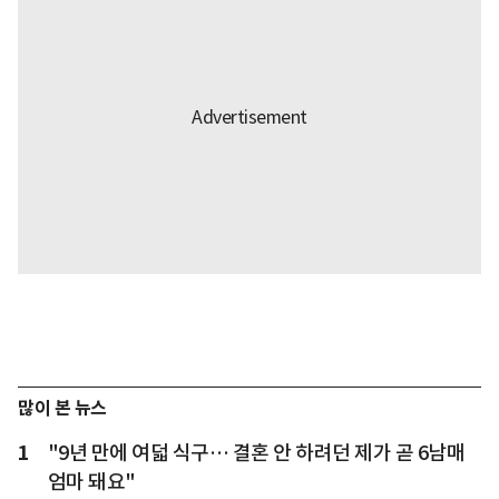
많이 본 뉴스
1
"9년 만에 여덟 식구… 결혼 안 하려던 제가 곧 6남매
엄마 돼요"