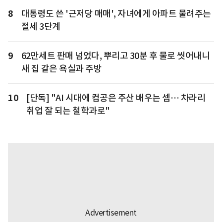
8
대통령도 쓴 '근저당 매매', 자녀에게 아파트 물려주는
절세 3단계
9
62만세트 판매 넘었다, 뿌리고 30분 후 물로 씻어내니
새 집 같은 욕실과 주방
10
[단독] "AI 시대에 컴공은 주산 배우는 셈… 차라리
취업 잘 되는 철학과로"