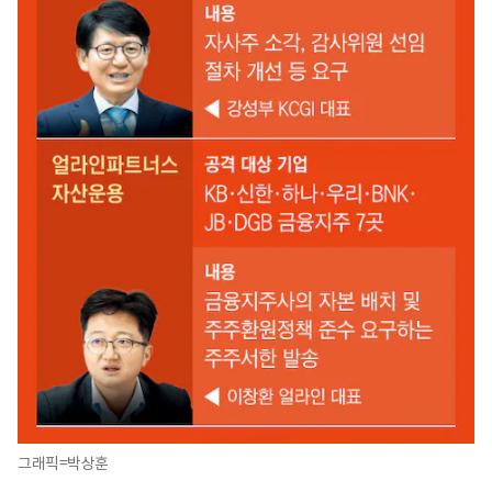
그래픽=박상훈