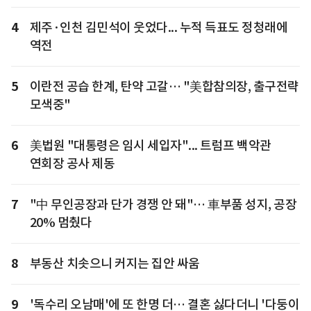
4
제주·인천 김민석이 웃었다... 누적 득표도 정청래에
역전
5
이란전 공습 한계, 탄약 고갈… "美합참의장, 출구전략
모색중"
6
美법원 "대통령은 임시 세입자"... 트럼프 백악관
연회장 공사 제동
7
"中 무인공장과 단가 경쟁 안 돼"… 車부품 성지, 공장
20% 멈췄다
8
부동산 치솟으니 커지는 집안 싸움
9
'독수리 오남매'에 또 한명 더… 결혼 싫다더니 '다둥이