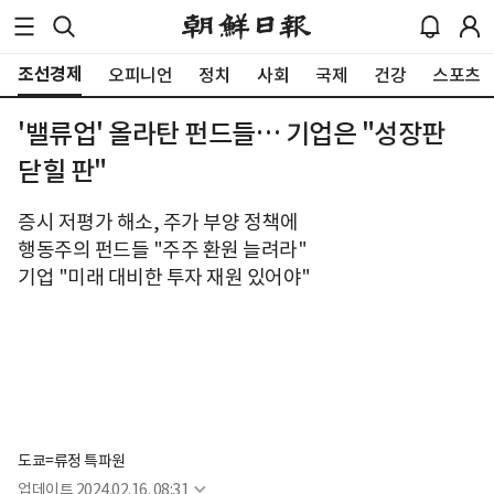
조선경제
오피니언
정치
사회
국제
건강
스포츠
'밸류업' 올라탄 펀드들… 기업은 "성장판
닫힐 판"
증시 저평가 해소, 주가 부양 정책에
행동주의 펀드들 "주주 환원 늘려라"
기업 "미래 대비한 투자 재원 있어야"
도쿄=류정 특파원
업데이트
2024.02.16. 08:31