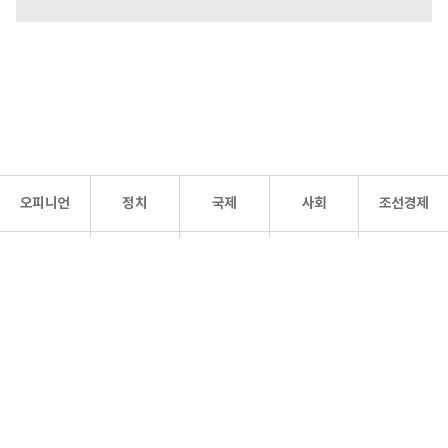
오피니언
정치
국제
사회
조선경제
문화·
조선
스포츠
건강
조선몰
연예
리더스
조선일보 공식 SNS
개인정보처리방침
사이트맵