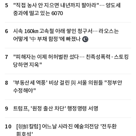
5
"직접 농사 안 지으면 내년까지 팔아라"… 양도세
중과에 떨고 있는 6070
6
시속 160㎞ 고속철 아래 쌓인 청구서… 라오스는
어떻게 '中 부채 함정'에 빠졌나
7
"피해자는 이제 허허벌판 섰다… 친족성폭력·스토킹
당하면 지옥"
8
'부동산세 역풍' 비상 걸린 與 서울 의원들 "정부안
수정해야"
9
트럼프, '원정 출산 차단' 행정명령 서명
10
[朝鮮칼럼] 어느날 사라진 예술의전당 '전두환
휘호석'