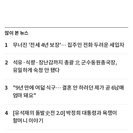
많이 본 뉴스
1
무너진 '전세 4년 보장'… 집주인 전화 두려운 세입자
2
석유·식량·장난감까지 총괄 北 군수동원총국장,
유일하게 숙청 안 됐다
3
"9년 만에 여덟 식구… 결혼 안 하려던 제가 곧 6남매
엄마 돼요"
4
[유석재의 돌발史전 2.0] 박정희 대통령과 욕쟁이
할머니 이야기