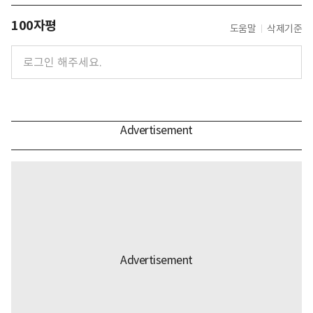
100자평
도움말
삭제기준