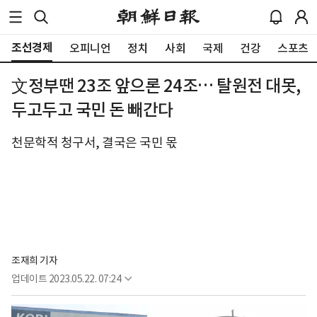
조선경제
오피니언
정치
사회
국제
건강
스포츠
文정부땐 23조 앞으론 24조… 탈원전 대못,
두고두고 국민 돈 빼간다
천문학적 청구서, 결국은 국민 몫
조재희 기자
업데이트
2023.05.22. 07:24