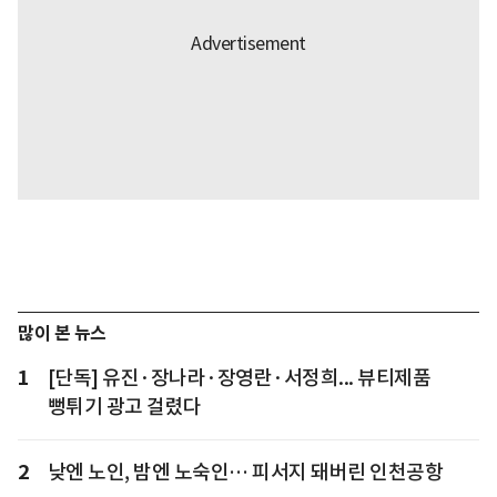
많이 본 뉴스
1
[단독] 유진·장나라·장영란·서정희... 뷰티제품
뻥튀기 광고 걸렸다
2
낮엔 노인, 밤엔 노숙인… 피서지 돼버린 인천공항