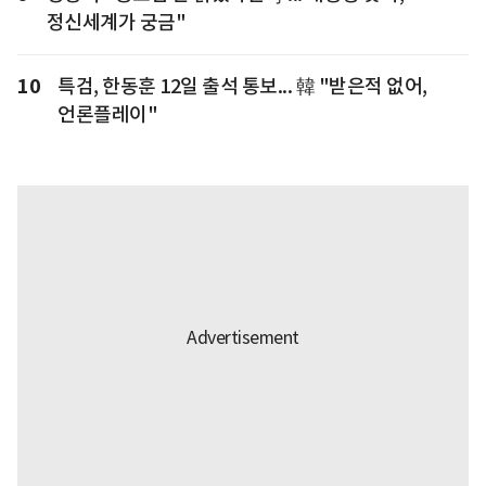
정신세계가 궁금"
10
특검, 한동훈 12일 출석 통보... 韓 "받은적 없어,
언론플레이"