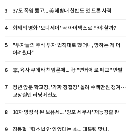
3
37도 폭염 뚫고... 美해병대 한반도 첫 드론 사격
4
화제의 영화 '오디세이' 꼭 아이맥스로 봐야 할까?
5
"부자들의 주식 투자 법칙대로 했더니, 망하는 게 더
어려웠다"
6
李, 육사 쿠데타 책임론에... 野 "연좌제로 폐교" 반발
7
정년 앞둔 학교장, '가짜 청첩장' 돌려 수백만원 챙겨…
교장실엔 러닝머신도
8
10차 방정식 된 보유세... '양포 세무사' 재등장할 판
9
장동혁 "형소법 안 읽었다는 李... 대통령 맞나,