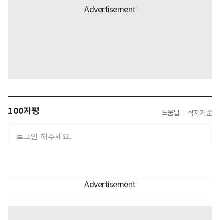
100자평
도움말
삭제기준