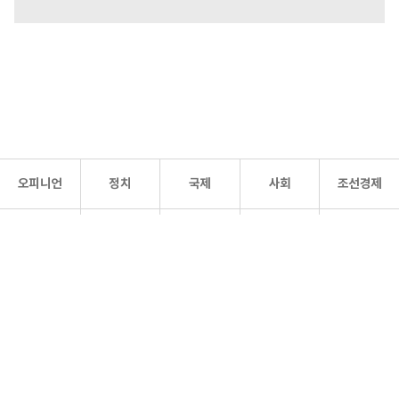
오피니언
정치
국제
사회
조선경제
문화·
조선
스포츠
건강
조선몰
연예
리더스
조선일보 공식 SNS
개인정보처리방침
사이트맵