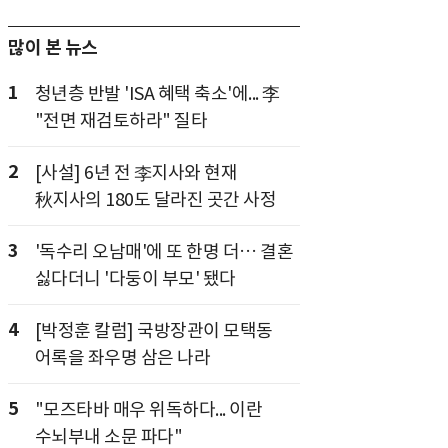
많이 본 뉴스
1
청년층 반발 'ISA 혜택 축소'에... 李
"전면 재검토하라" 질타
2
[사설] 6년 전 李지사와 현재
秋지사의 180도 달라진 곳간 사정
3
'독수리 오남매'에 또 한명 더… 결혼
싫다더니 '다둥이 부모' 됐다
4
[박정훈 칼럼] 국방장관이 모택동
어록을 좌우명 삼은 나라
5
"모즈타바 매우 위독하다... 이란
수뇌부내 소문 파다"