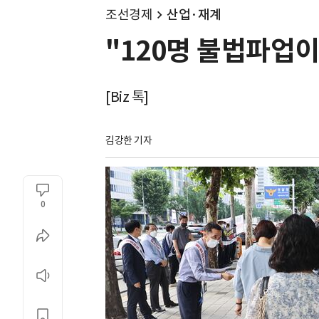
조선경제
산업·재계
"120명 불법파업이
[Biz 톡]
김강한 기자
0