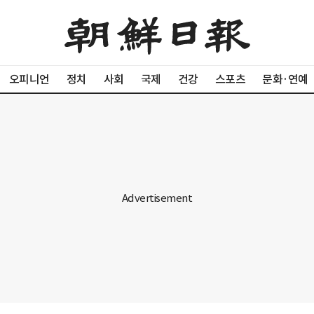
오피니언
정치
사회
국제
건강
스포츠
문화·연예