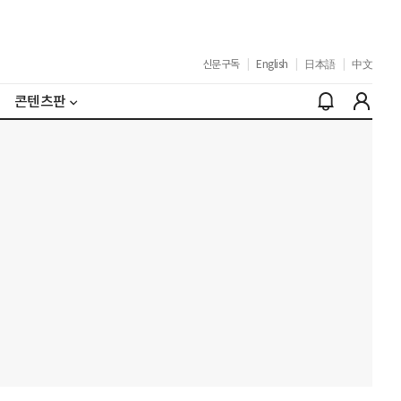
신문구독
|
English
|
日本語
|
中文
콘텐츠판