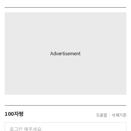
100자평
도움말
삭제기준