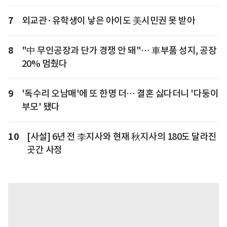
7
외교관·유학생이 낳은 아이도 美시민권 못 받아
8
"中 무인공장과 단가 경쟁 안 돼"… 車부품 성지, 공장
20% 멈췄다
9
'독수리 오남매'에 또 한명 더… 결혼 싫다더니 '다둥이
부모' 됐다
10
[사설] 6년 전 李지사와 현재 秋지사의 180도 달라진
곳간 사정