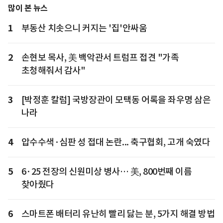
많이 본 뉴스
1
부동산 치솟으니 커지는 '집'안싸움
2
손현보 목사, 美 백악관서 트럼프 접견 "가족
초청해줘서 감사"
3
[박정훈 칼럼] 국방장관이 모택동 어록을 좌우명 삼은
나라
4
압수수색·심판 성 접대 논란... 축구협회, 고개 숙였다
5
6·25 전장의 신원미상 병사… 美, 800번째 이름
찾아줬다
6
스마트폰 배터리 유난히 빨리 닳는 분, 5가지 해결 방법