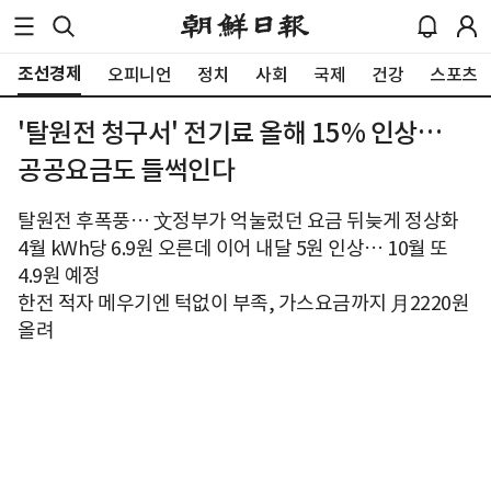
조선경제
오피니언
정치
사회
국제
건강
스포츠
'탈원전 청구서' 전기료 올해 15% 인상…
공공요금도 들썩인다
탈원전 후폭풍… 文정부가 억눌렀던 요금 뒤늦게 정상화
4월 kWh당 6.9원 오른데 이어 내달 5원 인상… 10월 또
4.9원 예정
한전 적자 메우기엔 턱없이 부족, 가스요금까지 月2220원
올려