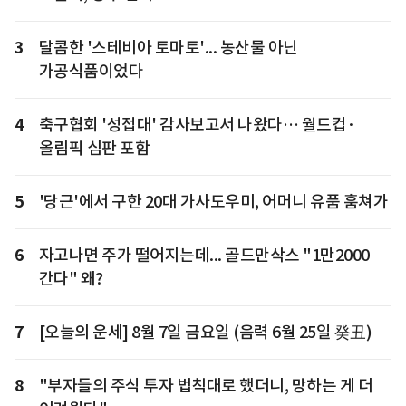
3
달콤한 '스테비아 토마토'... 농산물 아닌
가공식품이었다
4
축구협회 '성접대' 감사보고서 나왔다… 월드컵·
올림픽 심판 포함
5
'당근'에서 구한 20대 가사도우미, 어머니 유품 훔쳐가
6
자고나면 주가 떨어지는데... 골드만삭스 "1만2000
간다" 왜?
7
[오늘의 운세] 8월 7일 금요일 (음력 6월 25일 癸丑)
8
"부자들의 주식 투자 법칙대로 했더니, 망하는 게 더