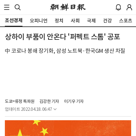
조선경제
오피니언
정치
사회
국제
건강
스포츠
상하이 부품이 안온다 '퍼펙트 스톰' 공포
中 코로나 봉쇄 장기화, 삼성 노트북·한국GM 생산 차질
도쿄=류정 특파원
김강한 기자
이기우 기자
업데이트
2022.04.18. 06:47