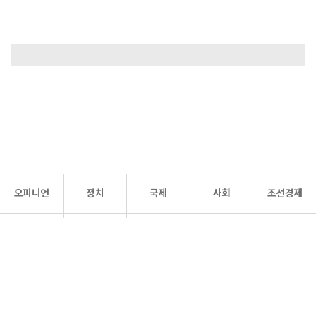
오피니언
정치
국제
사회
조선경제
문화·
조선
스포츠
건강
조선몰
연예
리더스
조선일보 공식 SNS