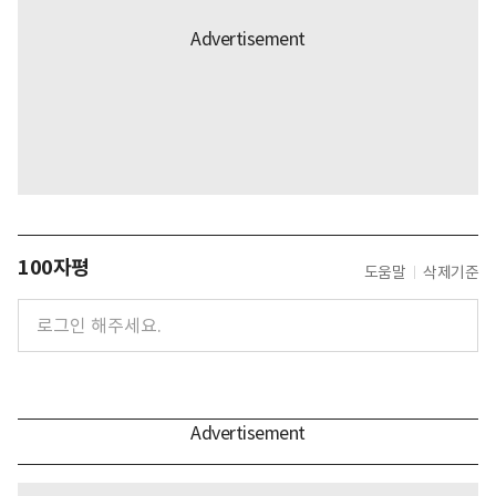
100자평
도움말
삭제기준