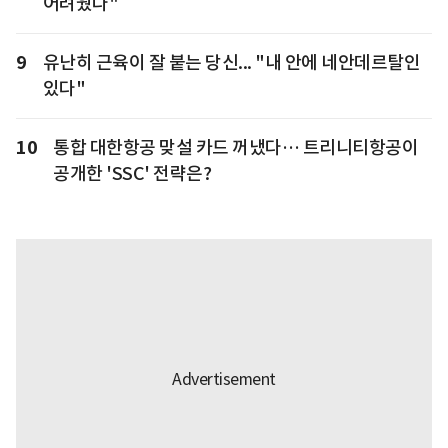
어려웠다"
9
유난히 근육이 잘 붙는 당신... "내 안에 네안데르탈인
있다"
10
통합 대한항공 맞설 카드 꺼냈다… 트리니티항공이
공개한 'SSC' 전략은?