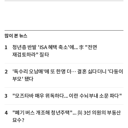
많이 본 뉴스
1
청년층 반발 'ISA 혜택 축소'에... 李 "전면
재검토하라" 질타
2
'독수리 오남매'에 또 한명 더… 결혼 싫다더니 '다둥이
부모' 됐다
3
"모즈타바 매우 위독하다... 이란 수뇌부내 소문 파다"
4
"폐기 버스 개조해 청년주택"... 與 3선 의원의 부동산
묘수?