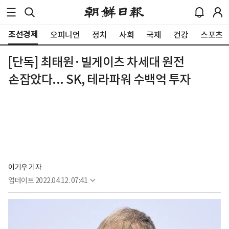
조선경제
오피니언
정치
사회
국제
건강
스포츠
[단독] 최태원·빌게이츠 차세대 원전
손잡았다... SK, 테라파워 수백억 투자
이기우 기자
업데이트
2022.04.12. 07:41