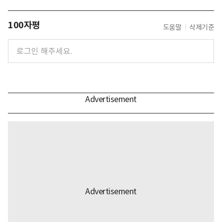
100자평
도움말
삭제기준