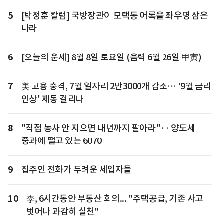
5
[박정훈 칼럼] 국방장관이 모택동 어록을 좌우명 삼은
나라
6
[오늘의 운세] 8월 8일 토요일 (음력 6월 26일 甲寅)
7
美 고용 충격, 7월 일자리 2만3000개 감소… '9월 금리
인상' 제동 걸리나
8
"직접 농사 안 지으면 내년까지 팔아라"… 양도세
중과에 떨고 있는 6070
9
집주인 전화가 두려운 세입자들
10
李, 6시간동안 부동산 회의... "주택공급, 기존 사고
벗어나 과감히 실천"