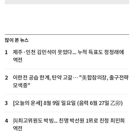
많이 본 뉴스
1
제주·인천 김민석이 웃었다... 누적 득표도 정청래에
역전
2
이란전 공습 한계, 탄약 고갈… "美합참의장, 출구전략
모색중"
3
[오늘의 운세] 8월 9일 일요일 (음력 6월 27일 乙卯)
4
與최고위원도 박빙... 친명 박선원 1위로 친청 최민희
역전