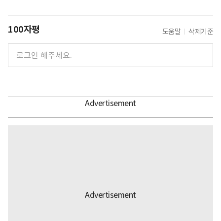
100자평
도움말
삭제기준