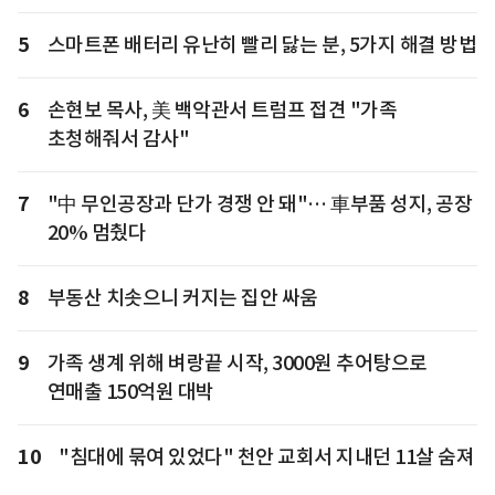
5
스마트폰 배터리 유난히 빨리 닳는 분, 5가지 해결 방법
6
손현보 목사, 美 백악관서 트럼프 접견 "가족
초청해줘서 감사"
7
"中 무인공장과 단가 경쟁 안 돼"… 車부품 성지, 공장
20% 멈췄다
8
부동산 치솟으니 커지는 집안 싸움
9
가족 생계 위해 벼랑끝 시작, 3000원 추어탕으로
연매출 150억원 대박
10
"침대에 묶여 있었다" 천안 교회서 지내던 11살 숨져