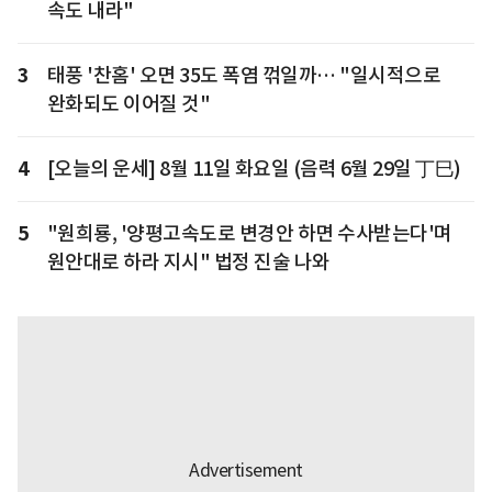
속도 내라"
3
태풍 '찬홈' 오면 35도 폭염 꺾일까… "일시적으로
완화되도 이어질 것"
4
[오늘의 운세] 8월 11일 화요일 (음력 6월 29일 丁巳)
5
"원희룡, '양평고속도로 변경안 하면 수사받는다'며
원안대로 하라 지시" 법정 진술 나와