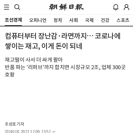
조선경제
오피니언
정치
사회
국제
건강
스포츠
컴퓨터부터 장난감·라면까지… 코로나에
쌓이는 재고, 이게 돈이 되네
재고떨이 사서 더 싸게 팔아
반품 파는 '리퍼브'까지 합치면 시장규모 2조, 업체 300곳
호황
조성호 기자
업데이트
2021.12.09. 13:51