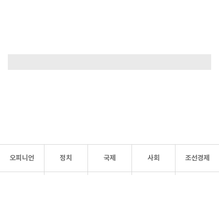
오피니언
정치
국제
사회
조선경제
문화·
조선
스포츠
건강
조선몰
연예
리더스
조선일보 공식 SNS