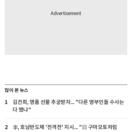
많이 본 뉴스
1
김건희, 명품 선물 추궁받자... "다른 영부인들 수사는
다 했냐"
2
李, 호남반도체 '전격전' 지시... "日 구마모토처럼