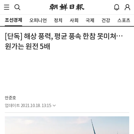
조선경제
오피니언
정치
사회
국제
건강
스포츠
[단독] 해상 풍력, 평균 풍속 한참 못미쳐…
원가는 원전 5배
안준호
업데이트
2021.10.18. 13:15