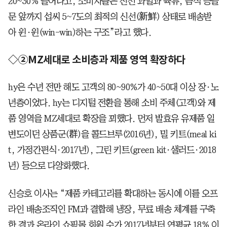
20~30% 늘어나고, 소비자들은 신선 과일과 육류, 음식 등을
문 앞까지 섭씨 5~7도의 최적의 신선(新鮮) 상태로 배송받
아 윈·윈(win-win)하는 구조”라고 했다.
◇②MZ세대로 소비층과 제품 영역 확장하다
hy은 수년 전만 해도 고객의 80~90%가 40~50대 이상 장·노
년층이었다. hy는 디지털 전환을 통해 소비 주체(고객)와 제
품 영역을 MZ세대로 확장을 꾀했다. 먼저 발효유 유제품 일
변도이던 상품군(群)을 콜드브루(2016년), 밀 키트(meal ki
t, 가정간편식·2017년), 그린 키트(green kit·샐러드·2018
년) 등으로 다양화했다.
신승호 이사는 “제품 카테고리를 확대하는 동시에 이를 오프
라인 배송조직인 FM과 결합해 냉장, 무료 배송 체계를 구축
한 결과 온라인 쇼핑몰 회원 수가 2017년부터 연평균 18% 이