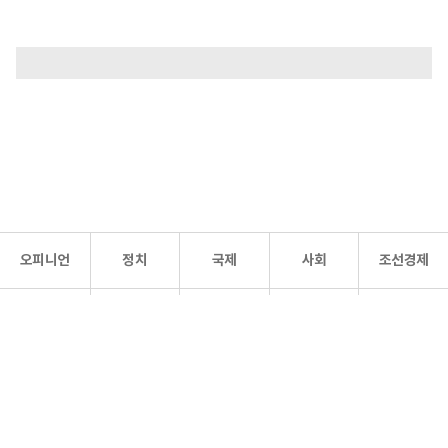
오피니언
정치
국제
사회
조선경제
문화·
조선
스포츠
건강
조선몰
연예
리더스
조선일보 공식 SNS