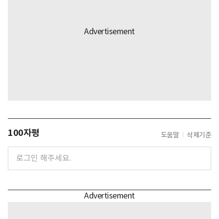
100자평
도움말
삭제기준