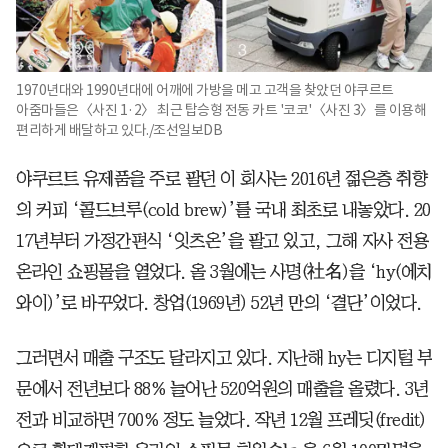
1970년대와 1990년대에 어깨에 가방을 메고 고객을 찾았던 야쿠르트
아줌마들은〈사진 1·2〉 최근 탑승형 전동 카트 '코코'〈사진 3〉를 이용해
편리하게 배달하고 있다./조선일보DB
야쿠르트 유제품을 주로 팔던 이 회사는 2016년 젊은층 취향
의 커피 ‘콜드브루(cold brew)’를 국내 최초로 내놓았다. 20
17년부터 가정간편식 ‘잇츠온’을 팔고 있고, 그해 자사 전용
온라인 쇼핑몰을 열었다. 올 3월에는 사명(社名)을 ‘hy(에치
와이)’로 바꾸었다. 창업(1969년) 52년 만의 ‘결단’이었다.
그러면서 매출 구조도 달라지고 있다. 지난해 hy는 디지털 부
문에서 전년보다 88% 늘어난 520억원의 매출을 올렸다. 3년
전과 비교하면 700% 정도 늘었다. 작년 12월 프레딧(fredit)