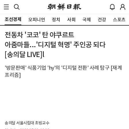
조선경제
오피니언
정치
사회
국제
건강
스포츠
전동차 '코코' 탄 야쿠르트
아줌마들...'디지털 혁명' 주인공 되다
[송의달 LIVE]l
'방문판매' 식품기업 'hy'의 '디지털 전환' 사례 탐구 [재계
프리즘]
송의달 서울시립대 초빙교수