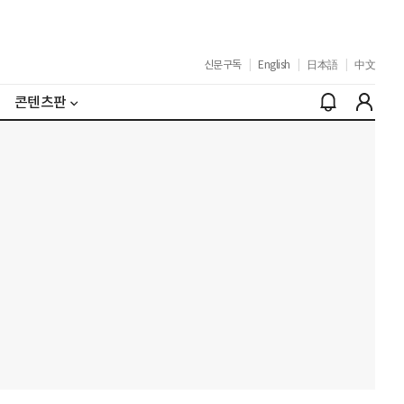
신문구독
|
English
|
日本語
|
中文
콘텐츠판