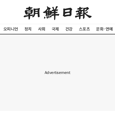
오피니언
정치
사회
국제
건강
스포츠
문화·연예