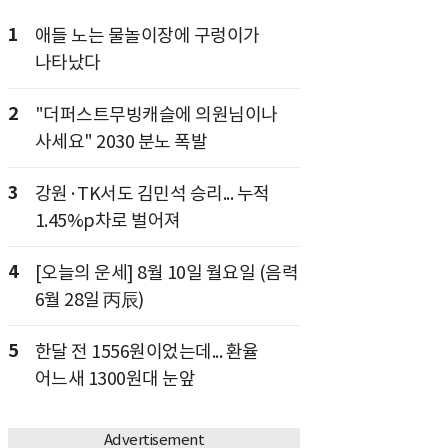
1
애들 노는 물놀이장에 구렁이가
나타났다
2
"더퍼스트무빙캐슬에 의원님이나
사세요" 2030 분노 폭발
3
강원·TK서도 김민석 승리... 누적
1.45%p차로 벌어져
4
[오늘의 운세] 8월 10일 월요일 (음력
6월 28일 丙辰)
5
한달 전 1556원이었는데... 환율
어느새 1300원대 눈앞