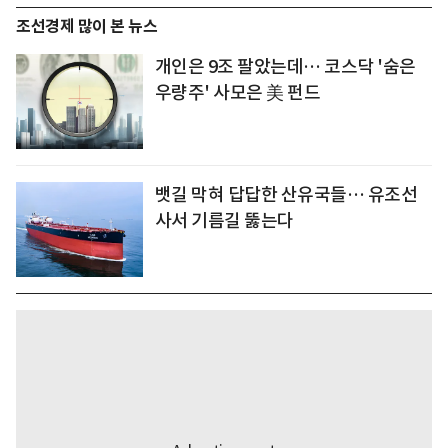
조선경제 많이 본 뉴스
개인은 9조 팔았는데… 코스닥 '숨은
우량주' 사모은 美 펀드
뱃길 막혀 답답한 산유국들… 유조선
사서 기름길 뚫는다