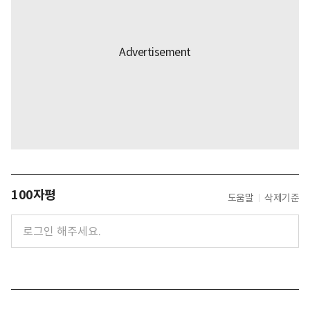
100자평
도움말
삭제기준