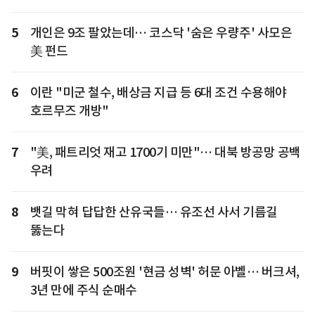
5
개인은 9조 팔았는데… 코스닥 '숨은 우량주' 사모은
美 펀드
6
이란 "미군 철수, 배상금 지급 등 6대 조건 수용해야
호르무즈 개방"
7
"美, 패트리엇 재고 1700기 미만"… 대북 방공망 공백
우려
8
뱃길 막혀 답답한 산유국들… 유조선 사서 기름길
뚫는다
9
버핏이 쌓은 500조원 '현금 성벽' 허문 아벨… 버크셔,
3년 만에 주식 순매수