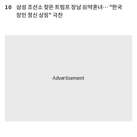
10
삼성 조선소 찾은 트럼프 장남 前약혼녀… "한국
장인 정신 상징" 극찬