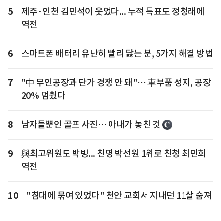
5
제주·인천 김민석이 웃었다... 누적 득표도 정청래에
역전
6
스마트폰 배터리 유난히 빨리 닳는 분, 5가지 해결 방법
7
"中 무인공장과 단가 경쟁 안 돼"… 車부품 성지, 공장
20% 멈췄다
8
남자들뿐인 골프 사진… 아내가 놓친 것
9
與최고위원도 박빙... 친명 박선원 1위로 친청 최민희
역전
10
"침대에 묶여 있었다" 천안 교회서 지내던 11살 숨져