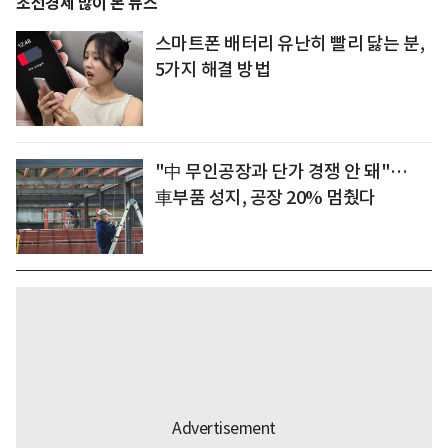
조선경제 많이 본 뉴스
스마트폰 배터리 유난히 빨리 닳는 분,
5가지 해결 방법
"中 무인공장과 단가 경쟁 안 돼"…
車부품 성지, 공장 20% 멈췄다