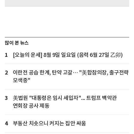
많이 본 뉴스
1
[오늘의 운세] 8월 9일 일요일 (음력 6월 27일 乙卯)
2
이란전 공습 한계, 탄약 고갈… "美합참의장, 출구전략
모색중"
3
美법원 "대통령은 임시 세입자"... 트럼프 백악관
연회장 공사 제동
4
부동산 치솟으니 커지는 집안 싸움