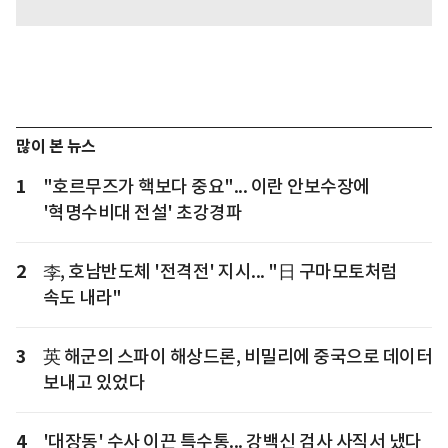
많이 본 뉴스
1
"호르무즈가 핵보다 중요"... 이란 안보수장에
'혁명수비대 전설' 초강경파
2
李, 호남반도체 '전격전' 지시... "日 구마모토처럼
속도 내라"
3
英 해군의 스파이 해상드론, 비밀리에 중국으로 데이터
보내고 있었다
4
'대장동' 수사 이끈 특수통... 강백신 검사 사직서 냈다