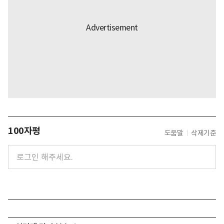
100자평
도움말
삭제기준