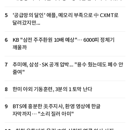
5
'공급망의 달인' 애플, 메모리 부족으로 中 CXMT로
달려갔지만...
6
KB "삼전 주주환원 10배 예상"… 6000피 정체기
깨울까
7
추미애, 삼성·SK 공개 압박... "용수 줬는데도 폐수 안
줄여"
8
한미 야외 기동훈련, 3분의 1 토막 난다
9
BTS에 흥분한 美주지사, 환영 영상에 한글
자막까지… "소리 질러 아미"