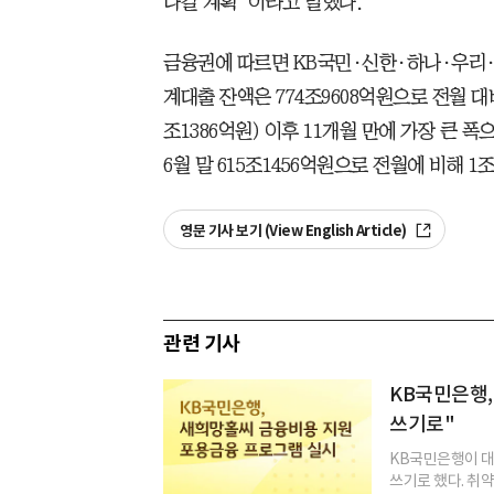
나갈 계획”이라고 말했다.
금융권에 따르면 KB국민·신한·하나·우리·
계대출 잔액은 774조9608억원으로 전월 대비
조1386억원) 이후 11개월 만에 가장 큰 
6월 말 615조1456억원으로 전월에 비해 1
영문 기사 보기 (View English Article)
관련 기사
KB국민은행,
쓰기로"
KB국민은행이 대
쓰기로 했다. 취