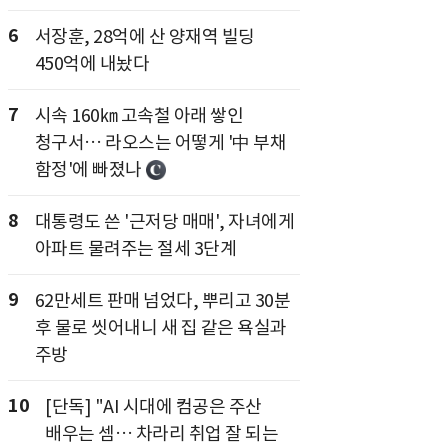
6
서장훈, 28억에 산 양재역 빌딩
450억에 내놨다
7
시속 160㎞ 고속철 아래 쌓인
청구서… 라오스는 어떻게 '中 부채
함정'에 빠졌나
8
대통령도 쓴 '근저당 매매', 자녀에게
아파트 물려주는 절세 3단계
9
62만세트 판매 넘었다, 뿌리고 30분
후 물로 씻어내니 새 집 같은 욕실과
주방
10
[단독] "AI 시대에 컴공은 주산
배우는 셈… 차라리 취업 잘 되는