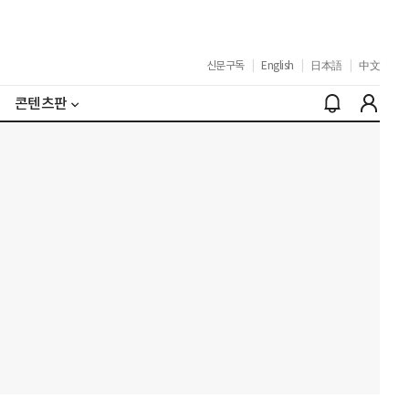
신문구독
|
English
|
日本語
|
中文
콘텐츠판