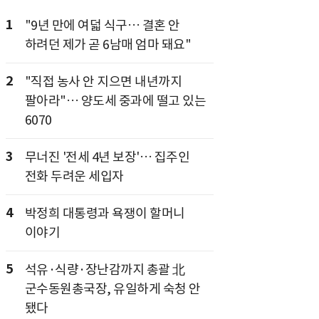
1
"9년 만에 여덟 식구… 결혼 안
하려던 제가 곧 6남매 엄마 돼요"
2
"직접 농사 안 지으면 내년까지
팔아라"… 양도세 중과에 떨고 있는
6070
3
무너진 '전세 4년 보장'… 집주인
전화 두려운 세입자
4
박정희 대통령과 욕쟁이 할머니
이야기
5
석유·식량·장난감까지 총괄 北
군수동원총국장, 유일하게 숙청 안
됐다