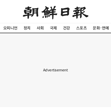
오피니언
정치
사회
국제
건강
스포츠
문화·연예