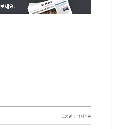
도움말
삭제기준