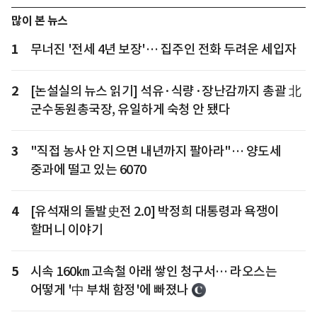
많이 본 뉴스
1
무너진 '전세 4년 보장'… 집주인 전화 두려운 세입자
2
[논설실의 뉴스 읽기] 석유·식량·장난감까지 총괄 北
군수동원총국장, 유일하게 숙청 안 됐다
3
"직접 농사 안 지으면 내년까지 팔아라"… 양도세
중과에 떨고 있는 6070
4
[유석재의 돌발史전 2.0] 박정희 대통령과 욕쟁이
할머니 이야기
5
시속 160㎞ 고속철 아래 쌓인 청구서… 라오스는
어떻게 '中 부채 함정'에 빠졌나