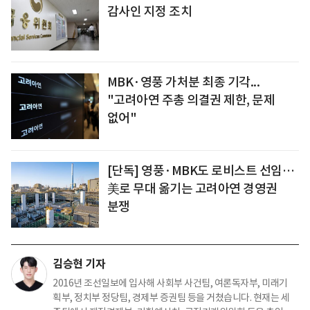
감사인 지정 조치
MBK·영풍 가처분 최종 기각...
"고려아연 주총 의결권 제한, 문제
없어"
[단독] 영풍·MBK도 로비스트 선임…
美로 무대 옮기는 고려아연 경영권
분쟁
김승현 기자
2016년 조선일보에 입사해 사회부 사건팀, 여론독자부, 미래기
획부, 정치부 정당팀, 경제부 증권팀 등을 거쳤습니다. 현재는 세