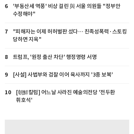
6
'부동산세 역풍' 비상 걸린 與 서울 의원들 "정부안
수정해야"
7
"피해자는 이제 허허벌판 섰다… 친족성폭력·스토킹
당하면 지옥"
8
트럼프, '원정 출산 차단' 행정명령 서명
9
[사설] 사법부와 검찰 이어 육사까지 '3종 보복'
10
[朝鮮칼럼] 어느날 사라진 예술의전당 '전두환
휘호석'