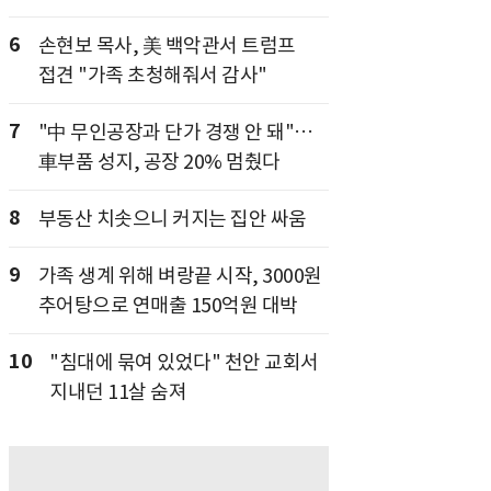
6
손현보 목사, 美 백악관서 트럼프
접견 "가족 초청해줘서 감사"
7
"中 무인공장과 단가 경쟁 안 돼"…
車부품 성지, 공장 20% 멈췄다
8
부동산 치솟으니 커지는 집안 싸움
9
가족 생계 위해 벼랑끝 시작, 3000원
추어탕으로 연매출 150억원 대박
10
"침대에 묶여 있었다" 천안 교회서
지내던 11살 숨져