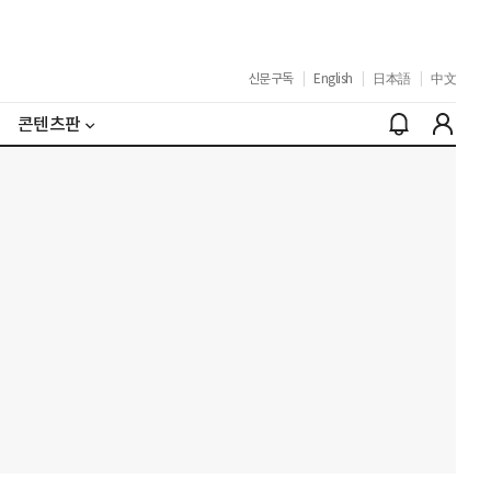
신문구독
|
English
|
日本語
|
中文
콘텐츠판