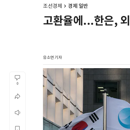
조선경제
경제 일반
고환율에...한은, 
유소연 기자
0