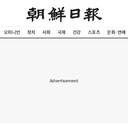
오피니언
정치
사회
국제
건강
스포츠
문화·연예