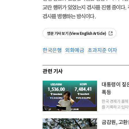
교란 행위가 있었는지 검사를 진행 중이다.
검사를 병행하는 방식이다.
영문 기사 보기 (View English Article)
한국은행
외화예금
초과지준 이자
관련 기사
대통령이 짚은
폭등
한국 경제가 올해
를 기록하고 있지만
금감원, 고환