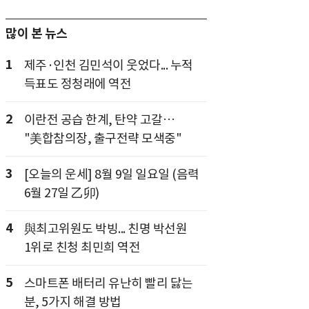
많이 본 뉴스
1
제주·인천 김민석이 웃었다... 누적
득표도 정청래에 역전
2
이란전 공습 한계, 탄약 고갈…
"美합참의장, 출구전략 모색중"
3
[오늘의 운세] 8월 9일 일요일 (음력
6월 27일 乙卯)
4
與최고위원도 박빙... 친명 박선원
1위로 친청 최민희 역전
5
스마트폰 배터리 유난히 빨리 닳는
분, 5가지 해결 방법