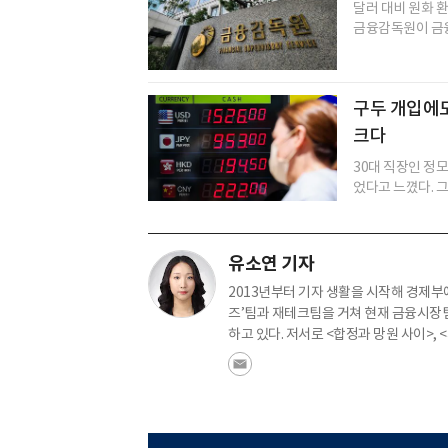
달러 대비 원화 
금융감독원이 금융
구두 개입에도 
크다
30대 직장인 정
었다고 느꼈다. 그
유소연 기자
2013년부터 기자 생활을 시작해 경제부
즈’팀과 재테크팀을 거쳐 현재 금융시장팀
하고 있다. 저서로 <합정과 망원 사이>, 