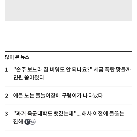
많이 본 뉴스
1
"손주 보느라 집 비워도 안 되나요?" 세금 폭탄 맞을까
민원 쏟아졌다
2
애들 노는 물놀이장에 구렁이가 나타났다
3
"과거 육군대학도 뺏겼는데"... 해사 이전에 들끓는
진해