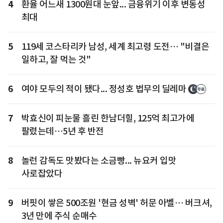
4
환율 어느새 1300원대 눈앞... 금융위기 이후 변동성
최대
5
119세 코스타리카 남성, 세계 최고령 도전… "비결은
일하고, 잘 먹는 것"
6
여야 모두의 적이 됐다... 정성호 법무의 딜레마
7
박효신이 피눈물 흘린 한남더힐, 125억 최고가에
팔렸는데…5년 후 반전
8
놀런 감독도 맛봤다는 소금빵... 뉴요커 입맛
사로잡았다
9
버핏이 쌓은 500조원 '현금 성벽' 허문 아벨… 버크셔,
3년 만에 주식 순매수