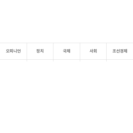
오피니언
정치
국제
사회
조선경제
문화·
조선
스포츠
건강
조선몰
연예
리더스
조선일보 공식 SNS
개인정보처리방침
사이트맵
Copyright 조선일보 All rights reserved. 무단 전재 및 재배포 금지.