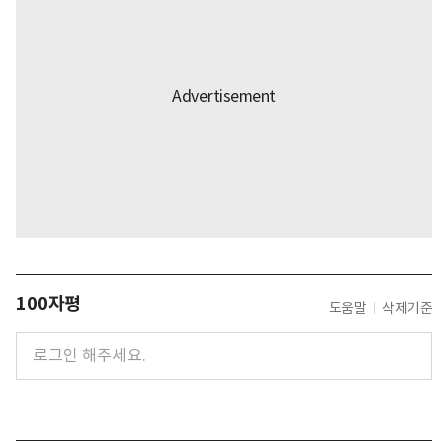
100자평
도움말
삭제기준