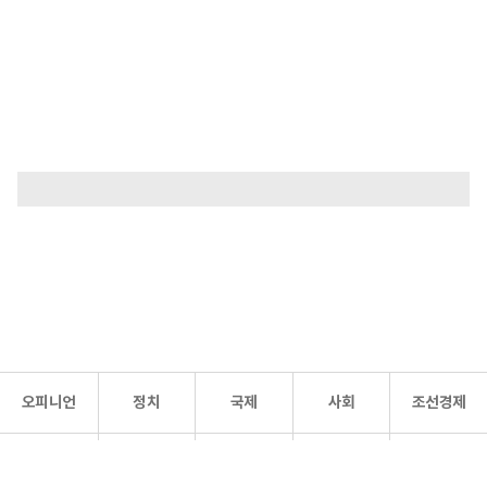
오피니언
정치
국제
사회
조선경제
문화·
조선
스포츠
건강
조선몰
연예
리더스