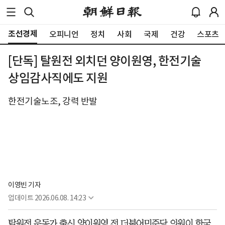
조선경제
오피니언
정치
사회
국제
건강
스포츠
[단독] 탈원전 외치던 양이원영, 한전기술
상임감사직에도 지원
한전기술노조, 강력 반발
이영빈 기자
업데이트
2026.06.08. 14:23
탈원전 운동가 출신 양이원영 전 더불어민주당 의원이 한국