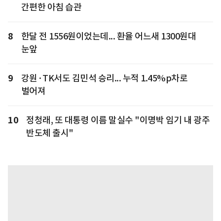
간편한 아침 습관
8
한달 전 1556원이었는데... 환율 어느새 1300원대
눈앞
9
강원·TK서도 김민석 승리... 누적 1.45%p차로
벌어져
10
정청래, 또 대통령 이름 말실수 "이명박 임기 내 광주
반도체 출시"