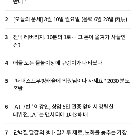
반대"
2
[오늘의 운세] 8월 10일 월요일 (음력 6월 28일 丙辰)
3
전닉 레버리지, 10분의 1로… 그 돈이 옮겨가 사들인
건?
4
애들 노는 물놀이장에 구렁이가 나타났다
5
"더퍼스트무빙캐슬에 의원님이나 사세요" 2030 분노
폭발
6
'AT 7번 ' 이강인, 상암 5만 관중 앞에서 강렬한
데뷔전...AT는 맨시티에 1대3 패배
7
단백질 달걀의 3배·밀가루 제로, 노화를 늦추는 가장