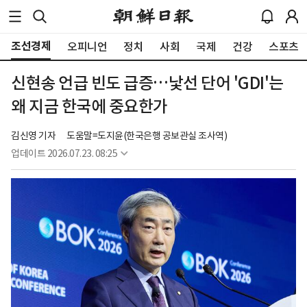
조선경제
오피니언
정치
사회
국제
건강
스포츠
신현송 언급 빈도 급증…낯선 단어 'GDI'는
왜 지금 한국에 중요한가
김신영 기자
도움말=도지윤(한국은행 공보관실 조사역)
업데이트
2026.07.23. 08:25