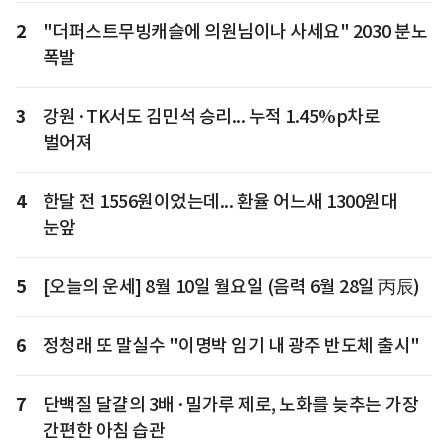
2
"더퍼스트무빙캐슬에 의원님이나 사세요" 2030 분노
폭발
3
강원·TK서도 김민석 승리... 누적 1.45%p차로
벌어져
4
한달 전 1556원이었는데... 환율 어느새 1300원대
눈앞
5
[오늘의 운세] 8월 10일 월요일 (음력 6월 28일 丙辰)
6
정청래 또 말실수 "이명박 임기 내 광주 반도체 출시"
7
단백질 달걀의 3배·밀가루 제로, 노화를 늦추는 가장
간편한 아침 습관