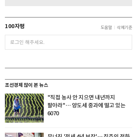
100자평
도움말
삭제기준
조선경제 많이 본 뉴스
"직접 농사 안 지으면 내년까지
팔아라"… 양도세 중과에 떨고 있는
6070
무너진 '전세 4년 보장'… 집주인 전화