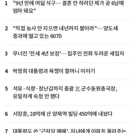
1
"9년 만에 여덟 식구… 결혼 안 하려던 제가 곧 6남매
엄마 돼요"
2
"직접 농사 안 지으면 내년까지 팔아라"… 양도세
중과에 떨고 있는 6070
3
무너진 '전세 4년 보장'… 집주인 전화 두려운 세입자
4
박정희 대통령과 욕쟁이 할머니 이야기
5
석유·식량·장난감까지 총괄 北 군수동원총국장,
유일하게 숙청 안 됐다
6
서장훈, 28억에 산 양재역 빌딩 450억에 내놨다
7
대통령도 쓴 '근저당 매매', 자녀에게 아파트 물려주는