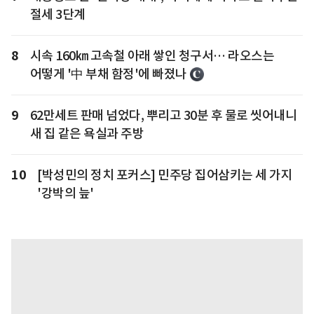
절세 3단계
8
시속 160㎞ 고속철 아래 쌓인 청구서… 라오스는
어떻게 '中 부채 함정'에 빠졌나
9
62만세트 판매 넘었다, 뿌리고 30분 후 물로 씻어내니
새 집 같은 욕실과 주방
10
[박성민의 정치 포커스] 민주당 집어삼키는 세 가지
'강박의 늪'