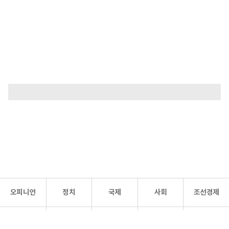
오피니언
정치
국제
사회
조선경제
문화·
조선
스포츠
건강
조선몰
연예
리더스