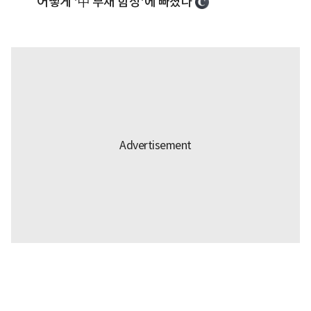
어떻게 '中 부채 함정'에 빠졌나