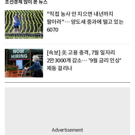
조선경제 많이 본 뉴스
"직접 농사 안 지으면 내년까지
팔아라"… 양도세 중과에 떨고 있는
6070
[속보] 美 고용 충격, 7월 일자리
2만3000개 감소… '9월 금리 인상'
제동 걸리나