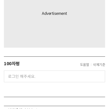
100자평
도움말
삭제기준