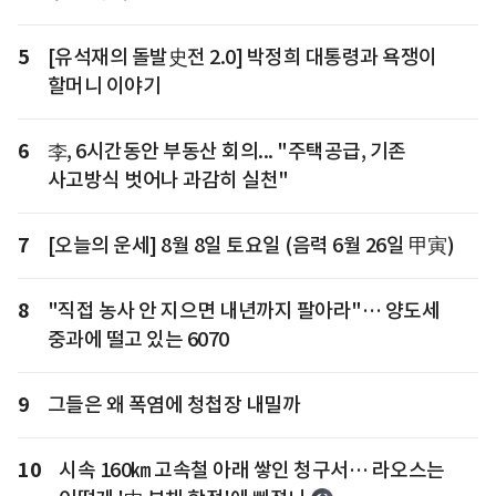
5
[유석재의 돌발史전 2.0] 박정희 대통령과 욕쟁이
할머니 이야기
6
李, 6시간동안 부동산 회의... "주택공급, 기존
사고방식 벗어나 과감히 실천"
7
[오늘의 운세] 8월 8일 토요일 (음력 6월 26일 甲寅)
8
"직접 농사 안 지으면 내년까지 팔아라"… 양도세
중과에 떨고 있는 6070
9
그들은 왜 폭염에 청첩장 내밀까
10
시속 160㎞ 고속철 아래 쌓인 청구서… 라오스는