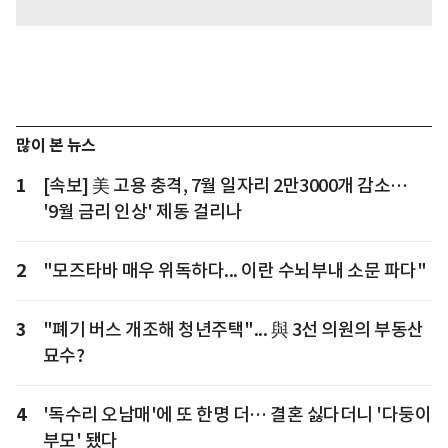
많이 본 뉴스
1
[속보] 美 고용 충격, 7월 일자리 2만3000개 감소…
'9월 금리 인상' 제동 걸리나
2
"모즈타바 매우 위독하다... 이란 수뇌부내 소문 파다"
3
"폐기 버스 개조해 청년주택"... 與 3선 의원의 부동산
묘수?
4
'독수리 오남매'에 또 한명 더… 결혼 싫다더니 '다둥이
부모' 됐다