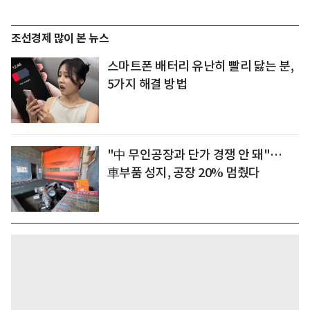
조선경제 많이 본 뉴스
스마트폰 배터리 유난히 빨리 닳는 분,
5가지 해결 방법
"中 무인공장과 단가 경쟁 안 돼"…
車부품 성지, 공장 20% 멈췄다