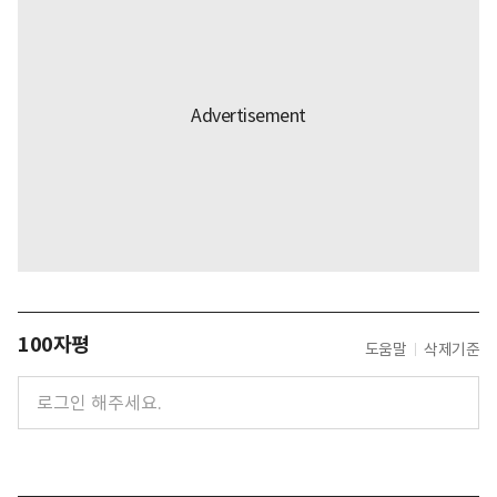
100자평
도움말
삭제기준