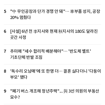
5
"中 무인공장과 단가 경쟁 안 돼"… 車부품 성지, 공장
20% 멈췄다
6
[사설] 6년 전 李지사와 현재 秋지사의 180도 달라진
곳간 사정
7
추미애 "세수 합리적 배분해야"… '반도체 벨트'
기초단체 반발 조짐
8
'독수리 오남매'에 또 한명 더… 결혼 싫다더니 '다둥이
부모' 됐다
9
"폐기 버스 개조해 청년주택"... 與 3선 의원의 부동산
묘수?