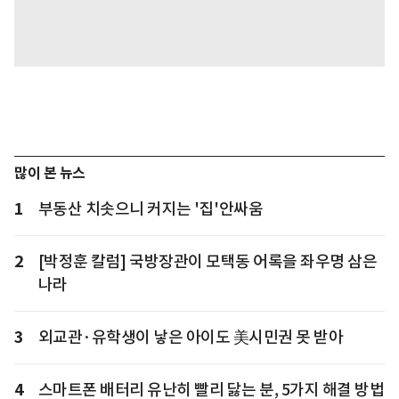
많이 본 뉴스
1
부동산 치솟으니 커지는 '집'안싸움
2
[박정훈 칼럼] 국방장관이 모택동 어록을 좌우명 삼은
나라
3
외교관·유학생이 낳은 아이도 美시민권 못 받아
4
스마트폰 배터리 유난히 빨리 닳는 분, 5가지 해결 방법