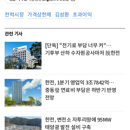
전력시장
가격상한제
김성환
초과이익
관련 기사
[단독] "전기료 부담 너무 커"…
기후부 산하 수자원공사마저 脫한전
한전, 1분기 영업익 3조7842억…
중동發 연료비 부담은 하반기 반영
전망
한전, 변전소 자투리땅에 95MW
태양광 발전 설비 구축