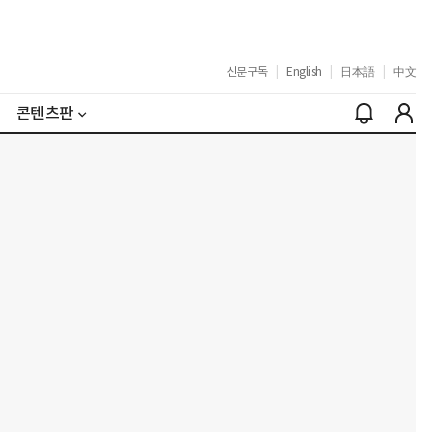
신문구독
|
English
|
日本語
|
中文
콘텐츠판