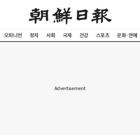
오피니언
정치
사회
국제
건강
스포츠
문화·연예