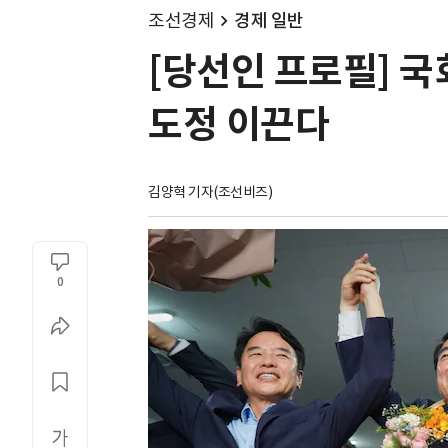
조선경제
경제 일반
[당선인 프로필] 국
도정 이끈다
김양혁 기자(조선비즈)
0