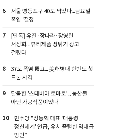
6
서울 영등포구 40도 찍었다...금요일
폭염 '절정'
7
[단독] 유진·장나라·장영란·
서정희... 뷰티제품 뻥튀기 광고
걸렸다
8
37도 폭염 뚫고... 美해병대 한반도 첫
드론 사격
9
달콤한 '스테비아 토마토'... 농산물
아닌 가공식품이었다
10
민주당 "장동혁 대표 '대통령
정신세계' 언급, 유치 졸렬한 역대급
망언"