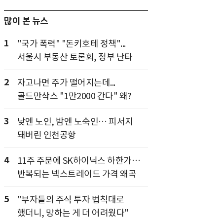
많이 본 뉴스
1
"국가 폭력" "돈키호테 정책"...
서울시 부동산 토론회, 정부 난타
2
자고나면 주가 떨어지는데...
골드만삭스 "1만2000 간다" 왜?
3
낮엔 노인, 밤엔 노숙인… 피서지
돼버린 인천공항
4
11주 주문에 SK하이닉스 하한가…
반복되는 넥스트레이드 가격 왜곡
5
"부자들의 주식 투자 법칙대로
했더니, 망하는 게 더 어려웠다"