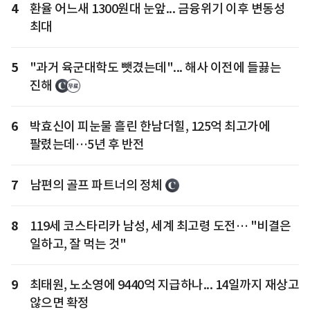
4
환율 어느새 1300원대 눈앞... 금융위기 이후 변동성
최대
5
"과거 육군대학도 뺏겼는데"... 해사 이전에 들끓는
진해
6
박효신이 피눈물 흘린 한남더힐, 125억 최고가에
팔렸는데…5년 후 반전
7
남편의 골프 파트너의 정체
8
119세 코스타리카 남성, 세계 최고령 도전… "비결은
일하고, 잘 먹는 것"
9
최태원, 노소영에 9440억 지급하나... 14일까지 재상고
않으면 확정