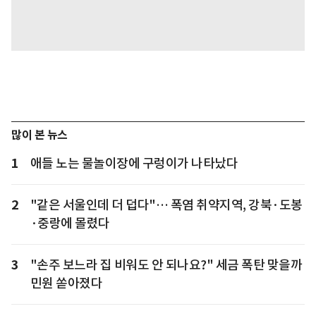
많이 본 뉴스
1
애들 노는 물놀이장에 구렁이가 나타났다
2
"같은 서울인데 더 덥다"… 폭염 취약지역, 강북·도봉
·중랑에 몰렸다
3
"손주 보느라 집 비워도 안 되나요?" 세금 폭탄 맞을까
민원 쏟아졌다