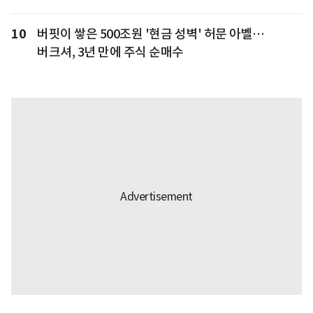
10
버핏이 쌓은 500조원 '현금 성벽' 허문 아벨…
버크셔, 3년 만에 주식 순매수