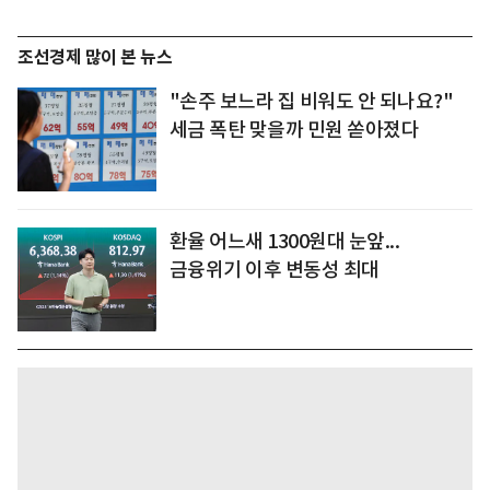
조선경제 많이 본 뉴스
"손주 보느라 집 비워도 안 되나요?"
세금 폭탄 맞을까 민원 쏟아졌다
환율 어느새 1300원대 눈앞...
금융위기 이후 변동성 최대