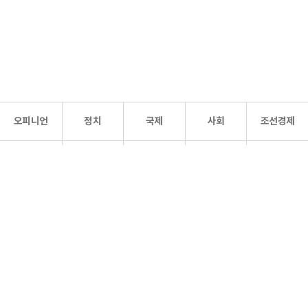
오피니언
정치
국제
사회
조선경제
문화·
조선
스포츠
건강
조선몰
연예
리더스
조선일보 공식 SNS
개인정보처리방침
사이트맵
Copyright 조선일보 All rights reserved. 무단 전재 및 재배포 금지.