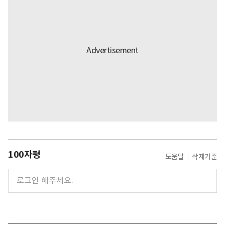
100자평
도움말
삭제기준