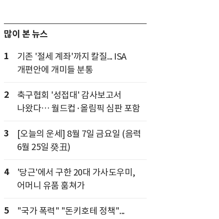
많이 본 뉴스
1
기존 '절세 계좌'까지 칼질... ISA
개편안에 개미들 분통
2
축구협회 '성접대' 감사보고서
나왔다… 월드컵·올림픽 심판 포함
3
[오늘의 운세] 8월 7일 금요일 (음력
6월 25일 癸丑)
4
'당근'에서 구한 20대 가사도우미,
어머니 유품 훔쳐가
5
"국가 폭력" "돈키호테 정책"...