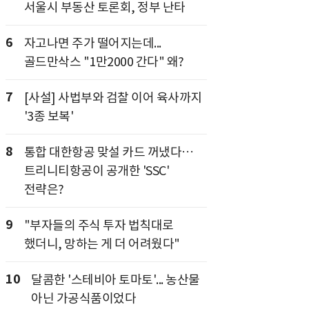
서울시 부동산 토론회, 정부 난타
6
자고나면 주가 떨어지는데...
골드만삭스 "1만2000 간다" 왜?
7
[사설] 사법부와 검찰 이어 육사까지
'3종 보복'
8
통합 대한항공 맞설 카드 꺼냈다…
트리니티항공이 공개한 'SSC'
전략은?
9
"부자들의 주식 투자 법칙대로
했더니, 망하는 게 더 어려웠다"
10
달콤한 '스테비아 토마토'... 농산물
아닌 가공식품이었다