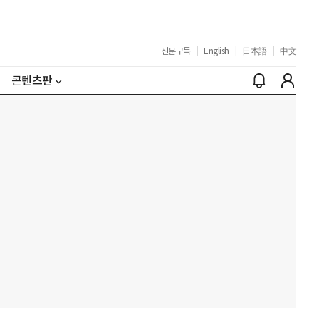
신문구독
|
English
|
日本語
|
中文
콘텐츠판