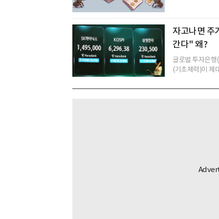
자고나면 주가
간다" 왜?
글로벌 투자은행(
(기초체력)이 제대