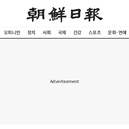
오피니언
정치
사회
국제
건강
스포츠
문화·연예