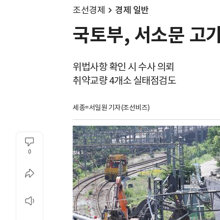
조선경제
경제 일반
국토부, 서소문 고
위법사항 확인 시 수사 의뢰
취약교량 4개소 실태점검도
세종=서일원 기자(조선비즈)
0