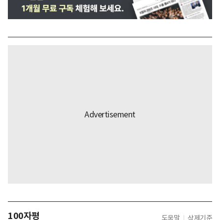
100자평
도움말
삭제기준