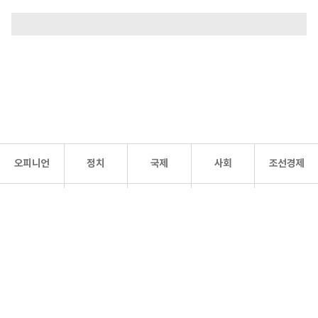
오피니언
정치
국제
사회
조선경제
문화·
조선
스포츠
건강
조선몰
연예
리더스
조선일보 공식 SNS
개인정보처리방침
사이트맵