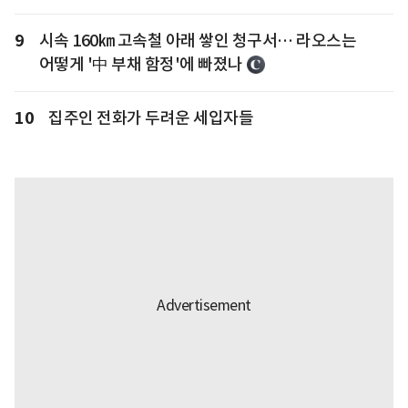
9
시속 160㎞ 고속철 아래 쌓인 청구서… 라오스는
어떻게 '中 부채 함정'에 빠졌나
10
집주인 전화가 두려운 세입자들