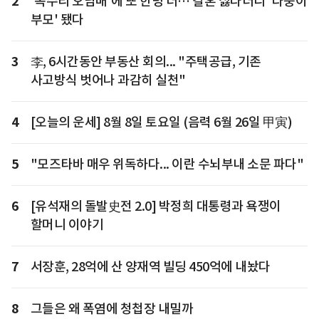
2
'독수리 오남매'에 또 한명 더… 결혼 싫다더니 '다둥이
부모' 됐다
3
李, 6시간동안 부동산 회의... "주택공급, 기존
사고방식 벗어나 과감히 실천"
4
[오늘의 운세] 8월 8일 토요일 (음력 6월 26일 甲寅)
5
"모즈타바 매우 위독하다... 이란 수뇌부내 소문 파다"
6
[유석재의 돌발史전 2.0] 박정희 대통령과 욕쟁이
할머니 이야기
7
서장훈, 28억에 산 양재역 빌딩 450억에 내놨다
8
그들은 왜 폭염에 청첩장 내밀까