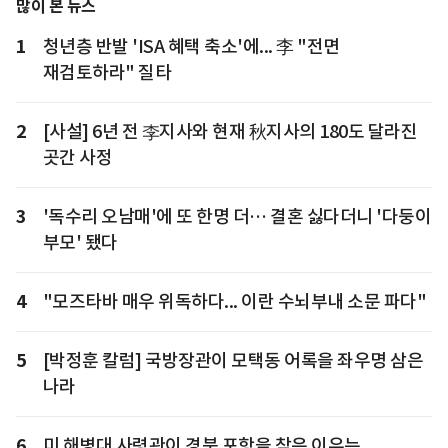
많이 본 뉴스
1
청년층 반발 'ISA 혜택 축소'에... 李 "전면
재검토하라" 질타
2
[사설] 6년 전 李지사와 현재 秋지사의 180도 달라진
곳간 사정
3
'독수리 오남매'에 또 한명 더… 결혼 싫다더니 '다둥이
부모' 됐다
4
"모즈타바 매우 위독하다... 이란 수뇌부내 소문 파다"
5
[박정훈 칼럼] 국방장관이 모택동 어록을 좌우명 삼은
나라
6
미 해병대 사령관이 경북 포항을 찾은 이유는