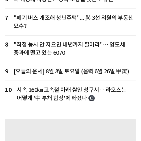
7
"폐기 버스 개조해 청년주택"... 與 3선 의원의 부동산
묘수?
8
"직접 농사 안 지으면 내년까지 팔아라"… 양도세
중과에 떨고 있는 6070
9
[오늘의 운세] 8월 8일 토요일 (음력 6월 26일 甲寅)
10
시속 160㎞ 고속철 아래 쌓인 청구서… 라오스는
어떻게 '中 부채 함정'에 빠졌나