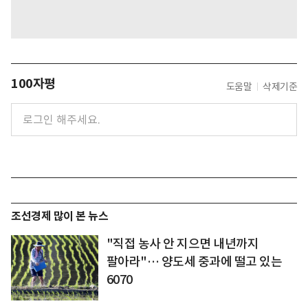
100자평
도움말
삭제기준
조선경제 많이 본 뉴스
"직접 농사 안 지으면 내년까지
팔아라"… 양도세 중과에 떨고 있는
6070