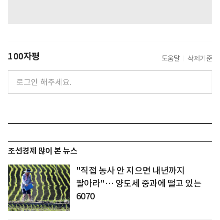
100자평
도움말
삭제기준
조선경제 많이 본 뉴스
"직접 농사 안 지으면 내년까지
팔아라"… 양도세 중과에 떨고 있는
6070