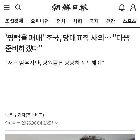
조선경제
오피니언
정치
사회
국제
건강
스포츠
'평택을 패배' 조국, 당대표직 사의… "다음
준비하겠다"
"저는 멈추지만, 당원들은 당당히 직진해야"
송복규 기자(조선비즈)
업데이트
2026.06.04. 16:57