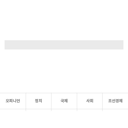
오피니언
정치
국제
사회
조선경제
문화·
조선
스포츠
건강
조선몰
연예
리더스