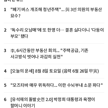
1
"폐기 버스 개조해 청년주택"... 與 3선 의원의 부동산
묘수?
2
'독수리 오남매'에 또 한명 더… 결혼 싫다더니 '다둥이
부모' 됐다
3
李, 6시간동안 부동산 회의... "주택공급, 기존
사고방식 벗어나 과감히 실천"
4
[오늘의 운세] 8월 8일 토요일 (음력 6월 26일 甲寅)
5
"모즈타바 매우 위독하다... 이란 수뇌부내 소문 파다"
6
[유석재의 돌발史전 2.0] 박정희 대통령과 욕쟁이
할머니 이야기