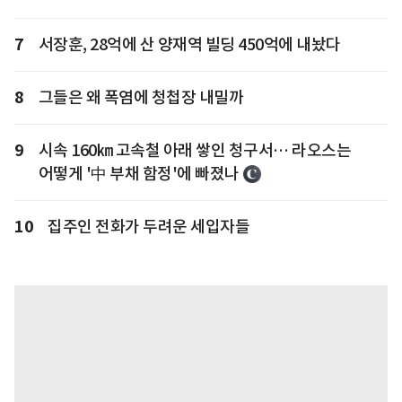
7
서장훈, 28억에 산 양재역 빌딩 450억에 내놨다
8
그들은 왜 폭염에 청첩장 내밀까
9
시속 160㎞ 고속철 아래 쌓인 청구서… 라오스는
어떻게 '中 부채 함정'에 빠졌나
10
집주인 전화가 두려운 세입자들