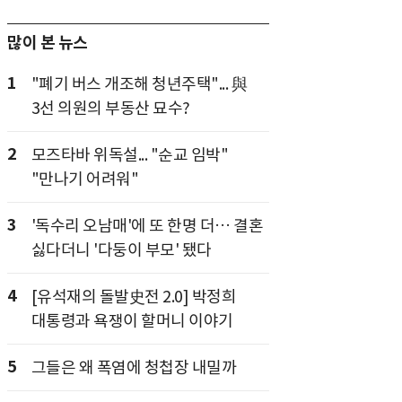
많이 본 뉴스
1
"폐기 버스 개조해 청년주택"... 與
3선 의원의 부동산 묘수?
2
모즈타바 위독설... "순교 임박"
"만나기 어려워"
3
'독수리 오남매'에 또 한명 더… 결혼
싫다더니 '다둥이 부모' 됐다
4
[유석재의 돌발史전 2.0] 박정희
대통령과 욕쟁이 할머니 이야기
5
그들은 왜 폭염에 청첩장 내밀까