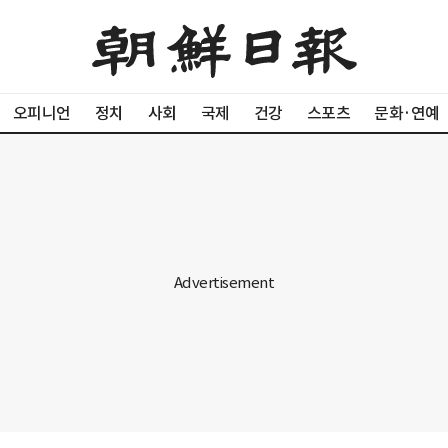
오피니언
정치
사회
국제
건강
스포츠
문화·연예