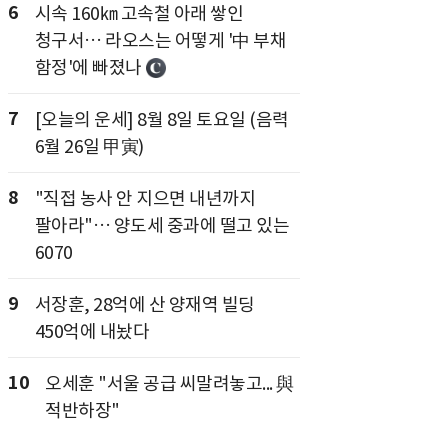
6
시속 160㎞ 고속철 아래 쌓인
청구서… 라오스는 어떻게 '中 부채
함정'에 빠졌나
7
[오늘의 운세] 8월 8일 토요일 (음력
6월 26일 甲寅)
8
"직접 농사 안 지으면 내년까지
팔아라"… 양도세 중과에 떨고 있는
6070
9
서장훈, 28억에 산 양재역 빌딩
450억에 내놨다
10
오세훈 "서울 공급 씨말려놓고... 與
적반하장"