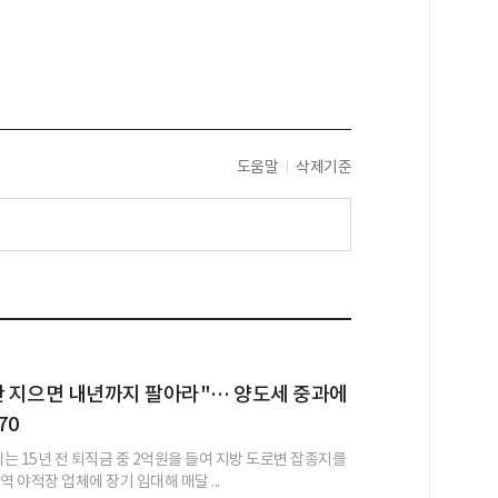
도움말
삭제기준
안 지으면 내년까지 팔아라"… 양도세 중과에
70
씨는 15년 전 퇴직금 중 2억원을 들여 지방 도로변 잡종지를
역 야적장 업체에 장기 임대해 매달 ...