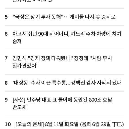
5
"국장은 장기 투자 못해"… 개미들 다시 美 증시로
6
차고서 쉬던 90대 시어머니, 며느리 주차 차량에 치여
숨져
7
김민석 "경제 정책 다뤄봤나" 정청래 "사람 무시
일가견있어"
8
'대장동' 수사 이끈 특수통... 강백신 검사 사직서 냈다
9
[사설] 민주당 대표 표 몰이에 동원된 800조 호남
반도체
10
[오늘의 운세] 8월 11일 화요일 (음력 6월 29일 丁巳)