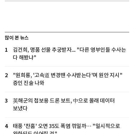
많이 본 뉴스
1
김건희, 명품 선물 추궁받자... "다른 영부인들 수사는
다 해봤냐"
2
"원희룡, '고속道 변경땐 수사받는다'며 원안 지시"
증인 진술 나와
3
英해군의 첩보용 드론 보트, 中으로 몰래 데이터
보냈다
4
태풍 '찬홈' 오면 35도 폭염 꺾일까… "일시적으로
완화되도 이어질 것"