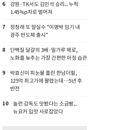
6
강원·TK서도 김민석 승리... 누적
1.45%p차로 벌어져
7
정청래 또 말실수 "이명박 임기 내
광주 반도체 출시"
8
단백질 달걀의 3배·밀가루 제로,
노화를 늦추는 가장 간편한 아침 습관
9
박효신이 피눈물 흘린 한남더힐,
125억 최고가에 팔렸는데…5년 후
반전
10
놀런 감독도 맛봤다는 소금빵...
뉴요커 입맛 사로잡았다