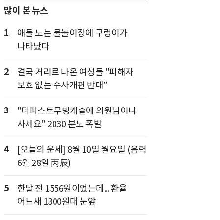
많이 본 뉴스
1
애들 노는 물놀이장에 구렁이가
나타났다
2
결국 거리로 나온 여성들 "피해자
보호 없는 수사개편 반대"
3
"더퍼스트무빙캐슬에 의원님이나
사세요" 2030 분노 폭발
4
[오늘의 운세] 8월 10일 월요일 (음력
6월 28일 丙辰)
5
한달 전 1556원이었는데... 환율
어느새 1300원대 눈앞