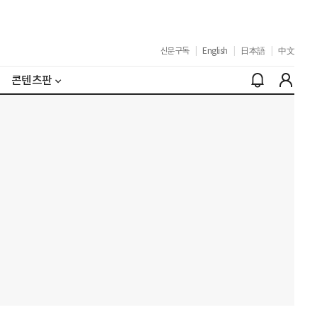
신문구독
|
English
|
日本語
|
中文
콘텐츠판