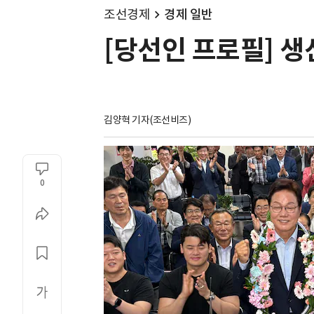
조선경제
경제 일반
[당선인 프로필] 
김양혁 기자(조선비즈)
0