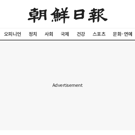
오피니언
정치
사회
국제
건강
스포츠
문화·연예