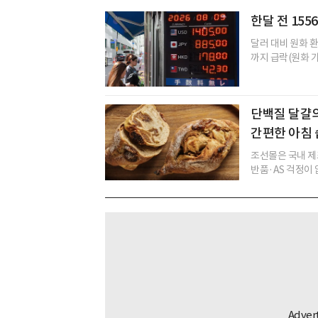
한달 전 155
달러 대비 원화 환
까지 급락(원화 가
단백질 달걀의
간편한 아침
조선몰은 국내 제
반품·AS 걱정이 