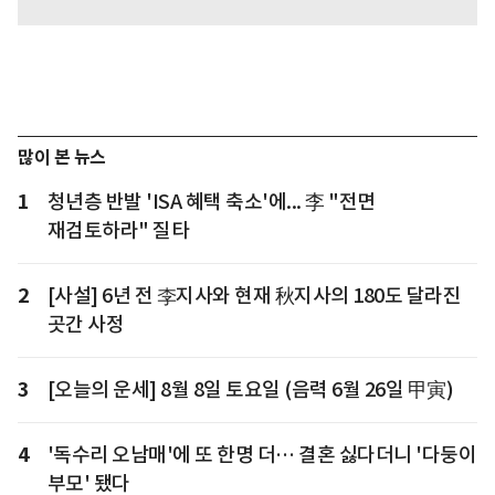
많이 본 뉴스
1
청년층 반발 'ISA 혜택 축소'에... 李 "전면
재검토하라" 질타
2
[사설] 6년 전 李지사와 현재 秋지사의 180도 달라진
곳간 사정
3
[오늘의 운세] 8월 8일 토요일 (음력 6월 26일 甲寅)
4
'독수리 오남매'에 또 한명 더… 결혼 싫다더니 '다둥이
부모' 됐다