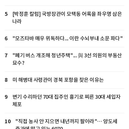
5
[박정훈 칼럼] 국방장관이 모택동 어록을 좌우명 삼은
나라
6
"모즈타바 매우 위독하다... 이란 수뇌부내 소문 파다"
7
"폐기 버스 개조해 청년주택"... 與 3선 의원의 부동산
묘수?
8
미 해병대 사령관이 경북 포항을 찾은 이유는
9
변기 수리하던 70대 집주인 흉기로 찌른 30대 세입자
체포
10
"직접 농사 안 지으면 내년까지 팔아라"… 양도세
중과에 떨고 있는 6070