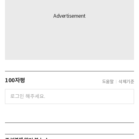
100자평
도움말
삭제기준