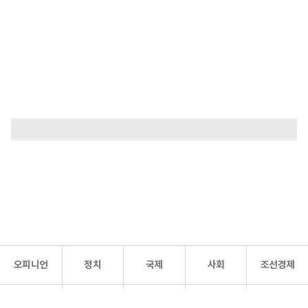
오피니언
정치
국제
사회
조선경제
문화·
조선
스포츠
건강
조선몰