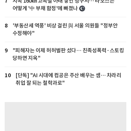
7
시속 160㎞ 고속철 아래 쌓인 청구서… 라오스는
어떻게 '中 부채 함정'에 빠졌나
8
'부동산세 역풍' 비상 걸린 與 서울 의원들 "정부안
수정해야"
9
"피해자는 이제 허허벌판 섰다… 친족성폭력·스토킹
당하면 지옥"
10
[단독] "AI 시대에 컴공은 주산 배우는 셈… 차라리
취업 잘 되는 철학과로"