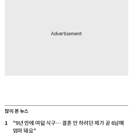
많이 본 뉴스
1
"9년 만에 여덟 식구… 결혼 안 하려던 제가 곧 6남매
엄마 돼요"