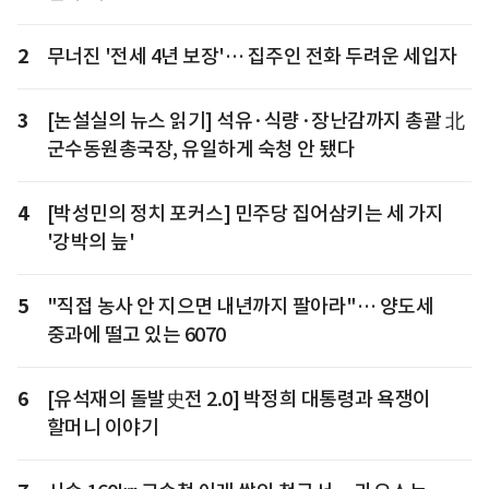
2
무너진 '전세 4년 보장'… 집주인 전화 두려운 세입자
3
[논설실의 뉴스 읽기] 석유·식량·장난감까지 총괄 北
군수동원총국장, 유일하게 숙청 안 됐다
4
[박성민의 정치 포커스] 민주당 집어삼키는 세 가지
'강박의 늪'
5
"직접 농사 안 지으면 내년까지 팔아라"… 양도세
중과에 떨고 있는 6070
6
[유석재의 돌발史전 2.0] 박정희 대통령과 욕쟁이
할머니 이야기