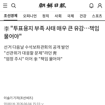
조선경제
오피니언
정치
사회
국제
건강
스포츠
李 "투표용지 부족 사태 매우 큰 유감…책임
물어야"
선거 다음날 수석보좌관회의 공개 발언
"선관위가 대응할 문제"라던 靑
"엄정 주시" 이어 李 "책임 물어야"
이슬기 기자(조선비즈)
업데이트
2026.06.04. 15:33