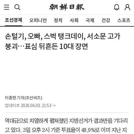
조선경제
오피니언
정치
사회
국제
건강
스포츠
손털기, 오빠, 스벅 탱크데이, 서소문 고가
붕괴…표심 뒤흔든 10대 장면
이종현 기자(조선비즈)
업데이트
2026.06.03. 21:53
역대급으로 치열하게 펼쳐졌던 지방선거가 결과만을 기다리
고 있다. 3일 오후 2시 기준 투표율이 48.9%로 이미 지난 지