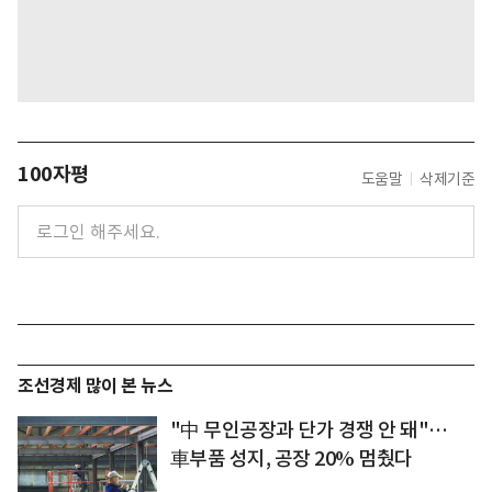
100자평
도움말
삭제기준
조선경제 많이 본 뉴스
"中 무인공장과 단가 경쟁 안 돼"…
車부품 성지, 공장 20% 멈췄다