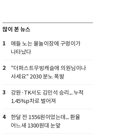
많이 본 뉴스
1
애들 노는 물놀이장에 구렁이가
나타났다
2
"더퍼스트무빙캐슬에 의원님이나
사세요" 2030 분노 폭발
3
강원·TK서도 김민석 승리... 누적
1.45%p차로 벌어져
4
한달 전 1556원이었는데... 환율
어느새 1300원대 눈앞