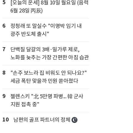
5
[오늘의 운세] 8월 10일 월요일 (음력
6월 28일 丙辰)
6
정청래 또 말실수 "이명박 임기 내
광주 반도체 출시"
7
단백질 달걀의 3배·밀가루 제로,
노화를 늦추는 가장 간편한 아침 습관
8
"손주 보느라 집 비워도 안 되나요?"
세금 폭탄 맞을까 민원 쏟아졌다
9
젤렌스키 "北 5만명 파병... 韓 군사
지원 접촉 중"
10
남편의 골프 파트너의 정체