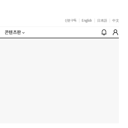
신문구독
|
English
|
日本語
|
中文
콘텐츠판