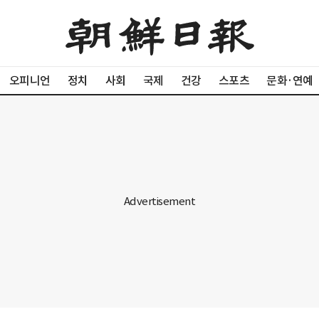
오피니언
정치
사회
국제
건강
스포츠
문화·연예