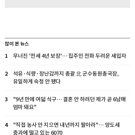
많이 본 뉴스
1
무너진 '전세 4년 보장'… 집주인 전화 두려운 세입자
2
석유·식량·장난감까지 총괄 北 군수동원총국장,
유일하게 숙청 안 됐다
3
"9년 만에 여덟 식구… 결혼 안 하려던 제가 곧 6남매
엄마 돼요"
4
"직접 농사 안 지으면 내년까지 팔아라"… 양도세
중과에 떨고 있는 6070