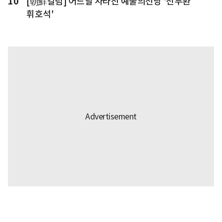
10
[朝鮮칼럼] 어느날 사라진 예술의전당 '전두환
휘호석'