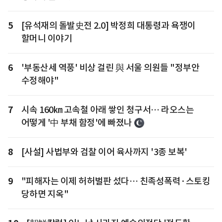
5
[유석재의 돌발史전 2.0] 박정희 대통령과 욕쟁이
할머니 이야기
6
'부동산세 역풍' 비상 걸린 與 서울 의원들 "정부안
수정해야"
7
시속 160㎞ 고속철 아래 쌓인 청구서… 라오스는
어떻게 '中 부채 함정'에 빠졌나
8
[사설] 사법부와 검찰 이어 육사까지 '3종 보복'
9
"피해자는 이제 허허벌판 섰다… 친족성폭력·스토킹
당하면 지옥"