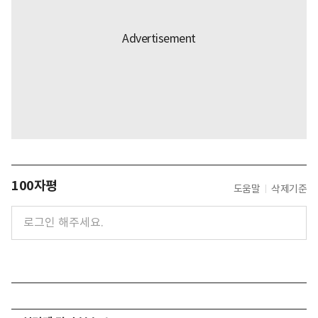
100자평
도움말
삭제기준