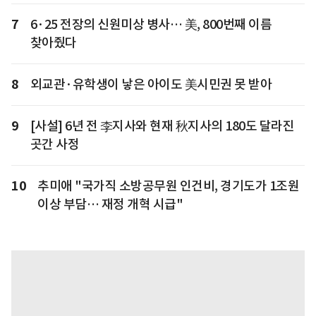
7
6·25 전장의 신원미상 병사… 美, 800번째 이름
찾아줬다
8
외교관·유학생이 낳은 아이도 美시민권 못 받아
9
[사설] 6년 전 李지사와 현재 秋지사의 180도 달라진
곳간 사정
10
추미애 "국가직 소방공무원 인건비, 경기도가 1조원
이상 부담… 재정 개혁 시급"