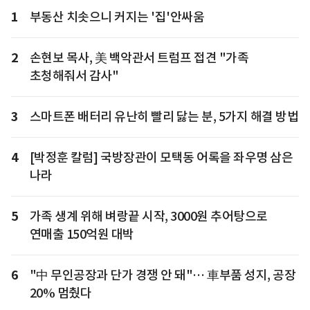
1
부동산 치솟으니 커지는 '집'안싸움
2
손현보 목사, 美 백악관서 트럼프 접견 "가족
초청해줘서 감사"
3
스마트폰 배터리 유난히 빨리 닳는 분, 5가지 해결 방법
4
[박정훈 칼럼] 국방장관이 모택동 어록을 좌우명 삼은
나라
5
가족 생계 위해 벼랑끝 시작, 3000원 추어탕으로
연매출 150억원 대박
6
"中 무인공장과 단가 경쟁 안 돼"… 車부품 성지, 공장
20% 멈췄다