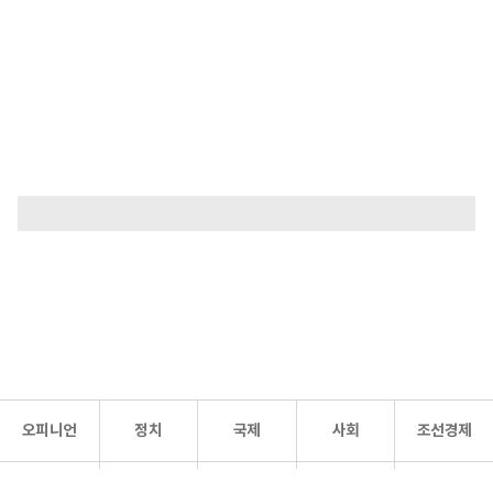
오피니언
정치
국제
사회
조선경제
문화·
조선
스포츠
건강
조선몰