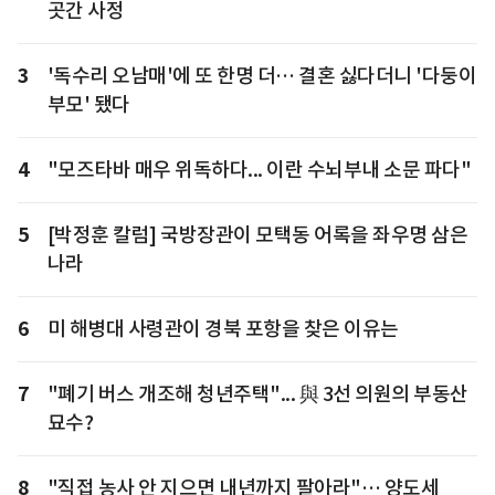
곳간 사정
3
'독수리 오남매'에 또 한명 더… 결혼 싫다더니 '다둥이
부모' 됐다
4
"모즈타바 매우 위독하다... 이란 수뇌부내 소문 파다"
5
[박정훈 칼럼] 국방장관이 모택동 어록을 좌우명 삼은
나라
6
미 해병대 사령관이 경북 포항을 찾은 이유는
7
"폐기 버스 개조해 청년주택"... 與 3선 의원의 부동산
묘수?
8
"직접 농사 안 지으면 내년까지 팔아라"… 양도세