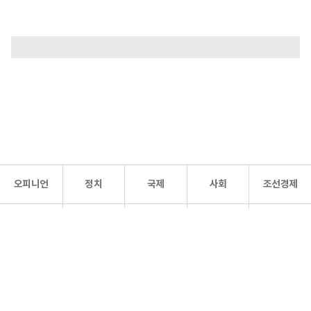
오피니언
정치
국제
사회
조선경제
문화·
조선
스포츠
건강
조선몰
연예
리더스
조선일보 공식 SNS