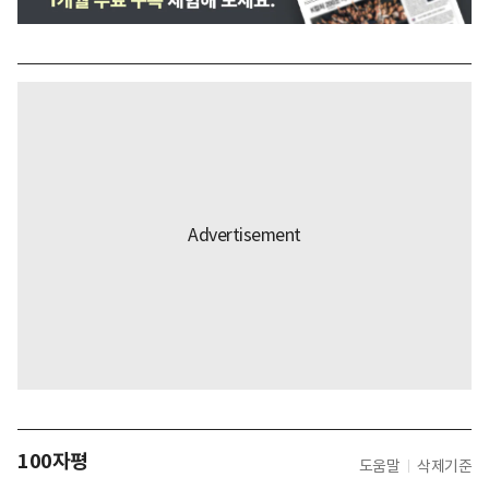
100자평
도움말
삭제기준