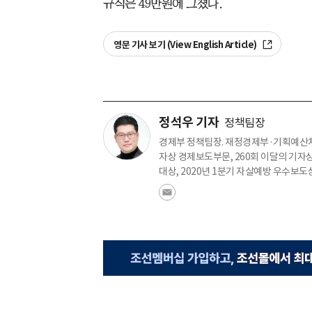
규직은 49만원에 그쳤다.
영문 기사 보기 (View English Article)
정석우 기자
정책팀장
경제부 정책팀장. 재정경제부·기획예산처
자상 경제보도부문, 260회 이달의 기자상
대상, 2020년 1분기 자살예방 우수보도