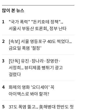
많이 본 뉴스
1
"국가 폭력" "돈키호테 정책"...
서울시 부동산 토론회, 정부 난타
2
[속보] 서울 영등포구 40도 찍었다...
금요일 폭염 '절정'
3
[단독] 유진·장나라·장영란·
서정희... 뷰티제품 뻥튀기 광고
걸렸다
4
화제의 영화 '오디세이' 꼭
아이맥스로 봐야 할까?
5
37도 폭염 뚫고... 美해병대 한반도 첫