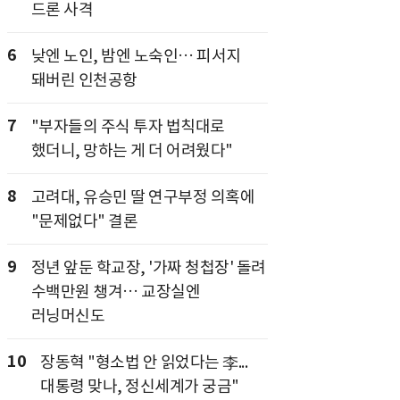
드론 사격
6
낮엔 노인, 밤엔 노숙인… 피서지
돼버린 인천공항
7
"부자들의 주식 투자 법칙대로
했더니, 망하는 게 더 어려웠다"
8
고려대, 유승민 딸 연구부정 의혹에
"문제없다" 결론
9
정년 앞둔 학교장, '가짜 청첩장' 돌려
수백만원 챙겨… 교장실엔
러닝머신도
10
장동혁 "형소법 안 읽었다는 李...
대통령 맞나, 정신세계가 궁금"