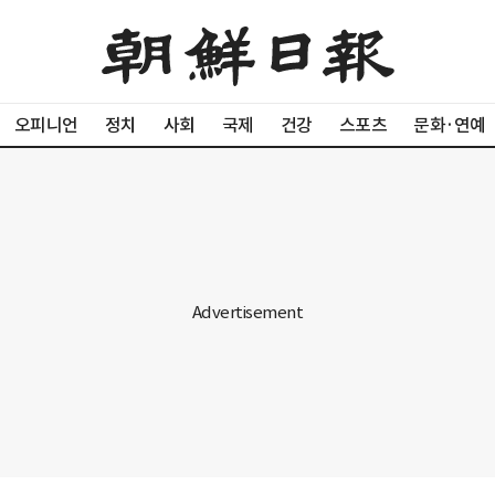
오피니언
정치
사회
국제
건강
스포츠
문화·연예