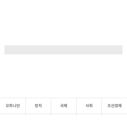
오피니언
정치
국제
사회
조선경제
문화·
조선
스포츠
건강
조선몰
연예
리더스