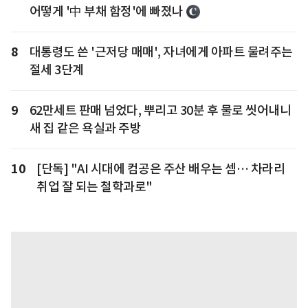
어떻게 '中 부채 함정'에 빠졌나
8
대통령도 쓴 '근저당 매매', 자녀에게 아파트 물려주는
절세 3단계
9
62만세트 판매 넘었다, 뿌리고 30분 후 물로 씻어내니
새 집 같은 욕실과 주방
10
[단독] "AI 시대에 컴공은 주산 배우는 셈… 차라리
취업 잘 되는 철학과로"