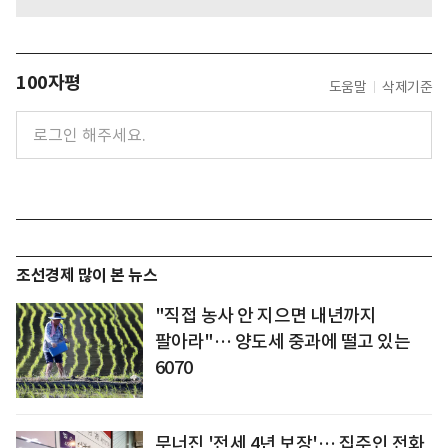
100자평
도움말
삭제기준
조선경제 많이 본 뉴스
"직접 농사 안 지으면 내년까지
팔아라"… 양도세 중과에 떨고 있는
6070
무너진 '전세 4년 보장'… 집주인 전화