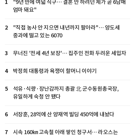
1
"9년 만에 여덟 식구… 결혼 안 하려던 제가 곧 6남매
엄마 돼요"
2
"직접 농사 안 지으면 내년까지 팔아라"… 양도세
중과에 떨고 있는 6070
3
무너진 '전세 4년 보장'… 집주인 전화 두려운 세입자
4
박정희 대통령과 욕쟁이 할머니 이야기
5
석유·식량·장난감까지 총괄 北 군수동원총국장,
유일하게 숙청 안 됐다
6
서장훈, 28억에 산 양재역 빌딩 450억에 내놨다
7
시속 160㎞ 고속철 아래 쌓인 청구서… 라오스는