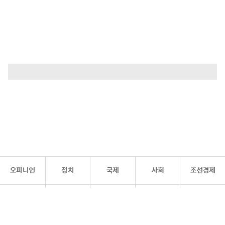
오피니언
정치
국제
사회
조선경제
문화·
조선
스포츠
건강
조선몰
연예
리더스