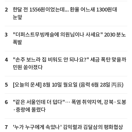
2
한달 전 1556원이었는데... 환율 어느새 1300원대
눈앞
3
"더퍼스트무빙캐슬에 의원님이나 사세요" 2030 분노
폭발
4
"손주 보느라 집 비워도 안 되나요?" 세금 폭탄 맞을까
민원 쏟아졌다
5
[오늘의 운세] 8월 10일 월요일 (음력 6월 28일 丙辰)
6
"같은 서울인데 더 덥다"… 폭염 취약지역, 강북·도봉
·중랑에 몰렸다
7
'누가 누구에게 속았나' 김익렬과 김달삼의 평화협상