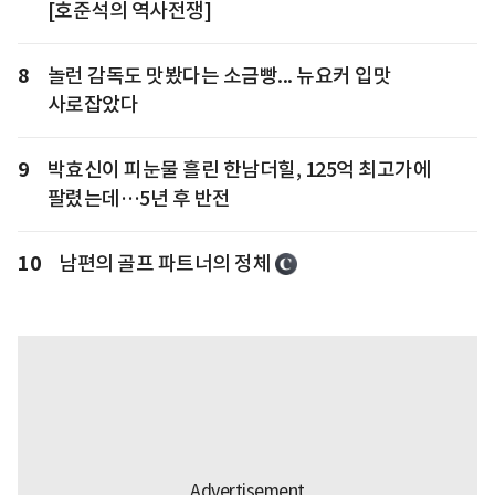
[호준석의 역사전쟁]
8
놀런 감독도 맛봤다는 소금빵... 뉴요커 입맛
사로잡았다
9
박효신이 피눈물 흘린 한남더힐, 125억 최고가에
팔렸는데…5년 후 반전
10
남편의 골프 파트너의 정체